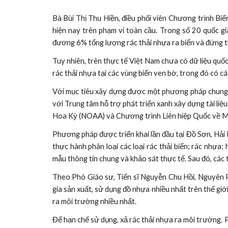
Bà Bùi Thị Thu Hiền, điều phối viên Chương trình Bi
hiện nay trên phạm vi toàn cầu. Trong số 20 quốc g
đương 6% tổng lượng rác thải nhựa ra biển và đứng th
Tuy nhiên, trên thực tế Việt Nam chưa có dữ liệu quốc
rác thải nhựa tại các vùng biển ven bờ, trong đó có c
Với mục tiêu xây dựng được một phương pháp chung, c
với Trung tâm hỗ trợ phát triển xanh xây dựng tài li
Hoa Kỳ (NOAA) và Chương trình Liên hiệp Quốc về Môi
Phương pháp được triển khai lần đầu tại Đồ Sơn, Hải 
thực hành phân loại các loại rác thải biển; rác nhựa
mẫu thông tin chung và khảo sát thực tế. Sau đó, các 
Theo Phó Giáo sư, Tiến sĩ Nguyễn Chu Hồi, Nguyên P
gia sản xuất, sử dụng đồ nhựa nhiều nhất trên thế giớ
ra môi trường nhiều nhất.
Để hạn chế sử dụng, xả rác thải nhựa ra môi trường, 