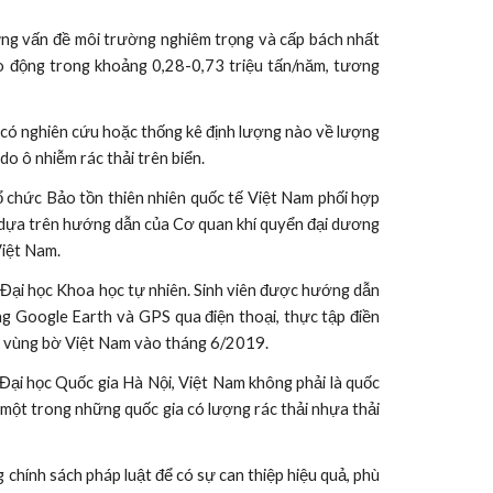
hững vấn đề môi trường nghiêm trọng và cấp bách nhất
ao động trong khoảng 0,28-0,73 triệu tấn/năm, tương
ưa có nghiên cứu hoặc thống kê định lượng nào về lượng
o ô nhiễm rác thải trên biển.
ổ chức Bảo tồn thiên nhiên quốc tế Việt Nam phối hợp
”, dựa trên hướng dẫn của Cơ quan khí quyển đại dương
Việt Nam.
, Đại học Khoa học tự nhiên. Sinh viên được hướng dẫn
ụng Google Earth và GPS qua điện thoại, thực tập điền
oàn vùng bờ Việt Nam vào tháng 6/2019.
ại học Quốc gia Hà Nội, Việt Nam không phải là quốc
à một trong những quốc gia có lượng rác thải nhựa thải
chính sách pháp luật để có sự can thiệp hiệu quả, phù