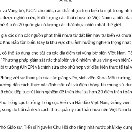
ển và Vùng bờ, IUCN cho biết, rác thải nhựa trên biển là một trong n
ia được nghiên cứu, khối lượng rác thải nhựa từ Việt Nam ra biển d
ứ 4 trên 20 quốc gia có lượng rác thải nhựa nhiều nhất thế giới.
 gia xác định các nguồn phát thải nhựa từ đất liền hay từ biển và ch
ác Khu Bảo tồn biển. Đây là khu vực chịu ảnh hưởng nghiêm trọng nhất d
ó thể áp dụng cho tất cả các địa điểm tại vùng bờ biển Việt Nam, T
ệu “Phương pháp giám sát rác thải biển và ô nhiễm nhựa vùng ven biển
 trường (UNEP) và chỉnh sửa cho phù hợp với điều kiện thực tế tại 
Phòng với sự tham gia của các giảng viên, sinh viên Khoa Môi trường
; hướng dẫn cách thức xác định mặt cắt và điền thông tin chung sử d
tổ chức tiếp tục rút kinh nghiệm để triển khai tại hơn 20 điểm trên t
hó Tổng cục trưởng Tổng cục Biển và Hải đảo Việt Nam, Giảng viên Đ
i, song do bối cảnh và cách thức quản lý rác thải nhựa nên Việt Nam l
Phó Giáo sư, Tiến sĩ Nguyễn Chu Hồi cho rằng, nhà nước phải xây dựng 