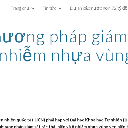
Trang chủ
Tin tức
ip to main content
Skip to navigat
ương pháp giám s
 nhiễm nhựa vùn
n nhiên quốc tế (IUCN) phối hợp với Đại học Khoa học Tự nhiên (Đạ
hương pháp giám sát rác thải biển và ô nhiễm nhựa vùng ven biển t