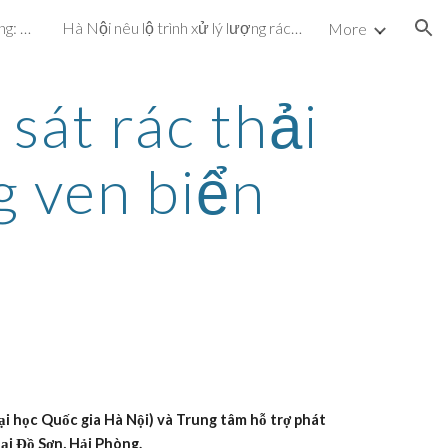
Dự án cấp nước hơn 72 tỷ đồng: Vừa vận hành, vừa khắc phục sự cố
Hà Nội nêu lộ trình xử lý lượng rác chôn ở bãi Nam Sơn
More
ion
át rác thải 
g ven biển
i học Quốc gia Hà Nội) và Trung tâm hỗ trợ phát 
ại Đồ Sơn, Hải Phòng.