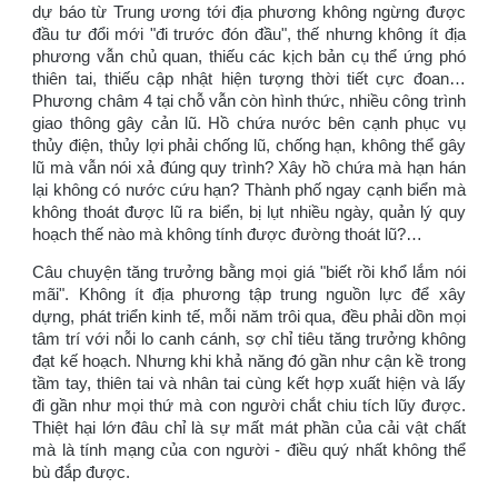
dự báo từ Trung ương tới địa phương không ngừng được
đầu tư đổi mới "đi trước đón đầu", thế nhưng không ít địa
phương vẫn chủ quan, thiếu các kịch bản cụ thể ứng phó
thiên tai, thiếu cập nhật hiện tượng thời tiết cực đoan…
Phương châm 4 tại chỗ vẫn còn hình thức, nhiều công trình
giao thông gây cản lũ. Hồ chứa nước bên cạnh phục vụ
thủy điện, thủy lợi phải chống lũ, chống hạn, không thể gây
lũ mà vẫn nói xả đúng quy trình? Xây hồ chứa mà hạn hán
lại không có nước cứu hạn? Thành phố ngay cạnh biển mà
không thoát được lũ ra biển, bị lụt nhiều ngày, quản lý quy
hoạch thế nào mà không tính được đường thoát lũ?…
Câu chuyện tăng trưởng bằng mọi giá "biết rồi khổ lắm nói
mãi". Không ít địa phương tập trung nguồn lực để xây
dựng, phát triển kinh tế, mỗi năm trôi qua, đều phải dồn mọi
tâm trí với nỗi lo canh cánh, sợ chỉ tiêu tăng trưởng không
đạt kế hoạch. Nhưng khi khả năng đó gần như cận kề trong
tầm tay, thiên tai và nhân tai cùng kết hợp xuất hiện và lấy
đi gần như mọi thứ mà con người chắt chiu tích lũy được.
Thiệt hại lớn đâu chỉ là sự mất mát phần của cải vật chất
mà là tính mạng của con người - điều quý nhất không thể
bù đắp được.