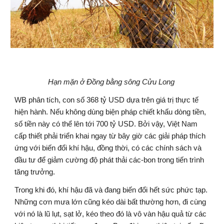
Hạn mặn ở Đồng bằng sông Cửu Long 
WB phân tích, con số 368 tỷ USD dựa trên giá trị thực tế 
hiện hành. Nếu không dùng biện pháp chiết khấu dòng tiền, 
số tiền này có thể lên tới 700 tỷ USD. Bởi vậy, Việt Nam 
cấp thiết phải triển khai ngay từ bây giờ các giải pháp thích 
ứng với biến đổi khí hậu, đồng thời, có các chính sách và 
đầu tư để giảm cường độ phát thải các-bon trong tiến trình 
tăng trưởng.
Trong khi đó, khí hậu đã và đang biến đổi hết sức phức tạp. 
Những cơn mưa lớn cũng kéo dài bất thường hơn, đi cùng 
với nó là lũ lụt, sạt lở, kéo theo đó là vô vàn hậu quả từ các 