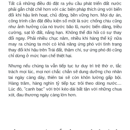
Tất cả những điều đó đặt ra yêu cầu phát triển đất nước
phải gắn chặt chẽ hơn với các biện pháp thích ứng với biến
đổi khí hậu linh hoạt, chủ động, bền vững hơn. Mọi dự án,
công trình cần đặt điều kiện số một là sức chống chịu cũng
như ảnh hưởng của nó trước bão lũ, nước biển dâng, triều
cường, sạt lở đất, nắng hạn. Không thể đòi hỏi có sự thay
đổi ngay. Phải nhiều chục năm, nhiều khi hàng thế kỷ nữa
may ra chúng ta mới có khả năng ứng phó với tình trạng
thay đổi khí hậu trên Trái đất, thậm chí, sự ứng phó đó cũng
chỉ dừng ở mức hạn chế thiệt hại.
Nhưng nếu chúng ta vẫn tiếp tục tư duy trì trệ thờ ơ, tắc
trách mọi lúc, mọi nơi chắc chắn sẽ dung dưỡng cho nhân
tai ngày càng dày, thiên tai sẽ còn khôn lường gấp bội.
Hàng trăm, hàng nghìn tỷ tiếp tục trôi theo dòng nước…
Lúc đó, "canh bạc" với trời kéo dài bất tận với những chua
xót, đau thương ngày càng lớn hơn.