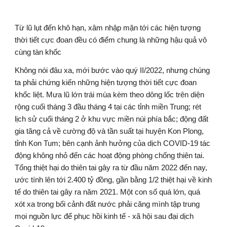
Từ lũ lụt đến khô hạn, xâm nhập mặn tới các hiện tượng 
thời tiết cực đoan đều có điểm chung là những hậu quả vô 
cùng tàn khốc
Không nói đâu xa, mới bước vào quý II/2022, nhưng chúng 
ta phải chứng kiến những hiện tượng thời tiết cực đoan 
khốc liệt. Mưa lũ lớn trái mùa kèm theo dông lốc trên diện 
rộng cuối tháng 3 đầu tháng 4 tại các tỉnh miền Trung; rét 
lịch sử cuối tháng 2 ở khu vực miền núi phía bắc; động đất 
gia tăng cả về cường độ và tần suất tại huyện Kon Plong, 
tỉnh Kon Tum; bên cạnh ảnh hưởng của dịch COVID-19 tác 
động không nhỏ đến các hoạt động phòng chống thiên tai. 
Tổng thiệt hại do thiên tai gây ra từ đầu năm 2022 đến nay, 
ước tính lên tới 2.400 tỷ đồng, gần bằng 1/2 thiệt hại về kinh 
tế do thiên tai gây ra năm 2021. Một con số quá lớn, quá 
xót xa trong bối cảnh đất nước phải căng mình tập trung 
mọi nguồn lực để phục hồi kinh tế - xã hội sau đại dịch 