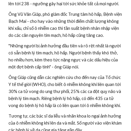
lên tới 238 - ngưỡng gây hại tới sức khỏe tất cả mọi người.
Ông Vũ Văn Giáp, phó giám đốc Trung tâm hô hấp, Bệnh viện 
Bạch Mai - cho hay vào những thời điểm chất lượng không 
khí xấu, chỉ số ô nhiễm cao thì tần suất bệnh nhân nhập viện 
do các căn nguyên tim mạch, hô hấp cũng tăng cao.
"Những người bị ảnh hưởng đầu tiên và rõ rệt nhất là người 
có sẵn bệnh lý tim mạch, hô hấp. Người bệnh thấy khó thở, 
ho nhiều hơn, kèm theo tức nặng ngực và các dấu hiệu của 
một đợt bệnh cấp tính" - ông Giáp nói.
Ông Giáp cũng dẫn các nghiên cứu cho đến nay của Tổ chức 
Y tế thế giới (WHO), cho biết ô nhiễm không khí liên quan tới 
30% ca tử vong do ung thư phổi, 25% các ca đột quỵ não và 
bệnh lý tim mạch. Riêng bệnh lý hô hấp, có đến 435 ca tử 
vong do bệnh lý hô hấp là có liên quan tới ô nhiễm không khí.
Tương tự, các bác sĩ da liễu và nhãn khoa lo ngại ảnh hưởng 
của ô nhiễm không khí lên da và mắt. Số người vào viện khám 
các bệnh lý về da cũng gia tăng gần đây.