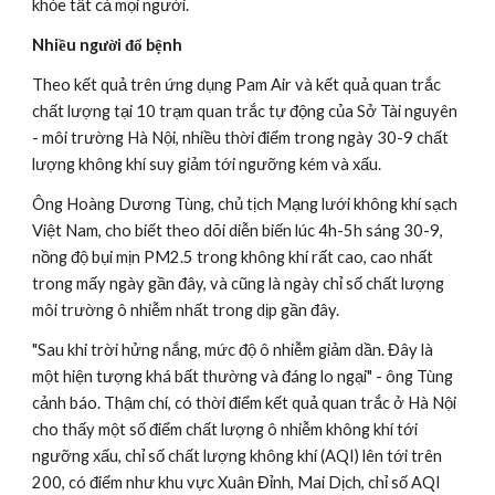
khỏe tất cả mọi người.
Nhiều người đổ bệnh
Theo kết quả trên ứng dụng Pam Air và kết quả quan trắc 
chất lượng tại 10 trạm quan trắc tự động của Sở Tài nguyên 
- môi trường Hà Nội, nhiều thời điểm trong ngày 30-9 chất 
lượng không khí suy giảm tới ngưỡng kém và xấu.
Ông Hoàng Dương Tùng, chủ tịch Mạng lưới không khí sạch 
Việt Nam, cho biết theo dõi diễn biến lúc 4h-5h sáng 30-9, 
nồng độ bụi mịn PM2.5 trong không khí rất cao, cao nhất 
trong mấy ngày gần đây, và cũng là ngày chỉ số chất lượng 
môi trường ô nhiễm nhất trong dịp gần đây.
"Sau khi trời hửng nắng, mức độ ô nhiễm giảm dần. Đây là 
một hiện tượng khá bất thường và đáng lo ngại" - ông Tùng 
cảnh báo. Thậm chí, có thời điểm kết quả quan trắc ở Hà Nội 
cho thấy một số điểm chất lượng ô nhiễm không khí tới 
ngưỡng xấu, chỉ số chất lượng không khí (AQI) lên tới trên 
200, có điểm như khu vực Xuân Đỉnh, Mai Dịch, chỉ số AQI 