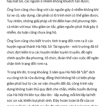
hậu bất lợi, các nguồn ô nhiễm không khuếch tán được.
Ông Sơn cũng cho rằng với các nguồn gây ô nhiễm không khí 
từ xe cộ, xây dựng, cần phải có lộ trình mới có thể giảm được. 
Tuy nhiên, những giải pháp về thí điểm hạn chế phương tiện 
cá nhân với mục tiêu giảm ùn tắc, giảm nguồn phát thải gây ô 
nhiễm, dư luận cũng chưa ủng hộ.
Ông Sơn cũng cho biết trước tình trạng đốt rơm rạ ở các 
huyện ngoại thành Hà Nội, Sở Tài nguyên - môi trường đã tổ 
chức đợt kiểm tra các huyện nhằm tuyên truyền, đề nghị 
chính quyền địa phương, tổ chức, đoàn thể vào cuộc để ngăn 
chặn tình trạng đốt rơm rạ.
Trong khi đó, trong khoảng 3 năm qua Hà Nội đã "cắt" dịch 
vụ công ích là rửa đường, đồng thời không hề có biện pháp 
giảm phát bụi từ các xe vận chuyển đất đá, công trình xây 
dựng không tuân thủ quy định che chắn, nhiều tuyến đường 
của Hà Nội thì liên tục đào lên - lấp xuống, mỗi khi lấp lại hết 
sức sơ sài, khiến bụi phát sinh. Đây hoàn toàn là lỗi của cơ 