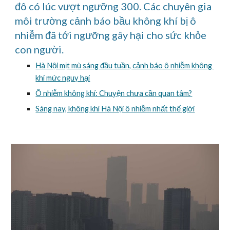
đô có lúc vượt ngưỡng 300. Các chuyên gia 
môi trường cảnh báo bầu không khí bị ô 
nhiễm đã tới ngưỡng gây hại cho sức khỏe 
con người.
Hà Nội mịt mù sáng đầu tuần, cảnh báo ô nhiễm không 
khí mức nguy hại
Ô nhiễm không khí: Chuyện chưa cần quan tâm?
Sáng nay, không khí Hà Nội ô nhiễm nhất thế giới