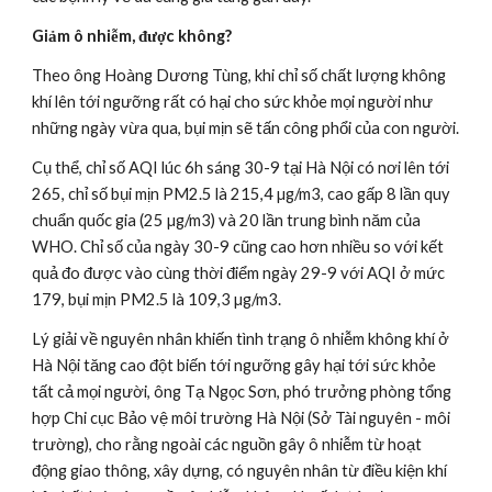
Giảm ô nhiễm, được không?
Theo ông Hoàng Dương Tùng, khi chỉ số chất lượng không 
khí lên tới ngưỡng rất có hại cho sức khỏe mọi người như 
những ngày vừa qua, bụi mịn sẽ tấn công phổi của con người.
Cụ thể, chỉ số AQI lúc 6h sáng 30-9 tại Hà Nội có nơi lên tới 
265, chỉ số bụi mịn PM2.5 là 215,4 µg/m3, cao gấp 8 lần quy 
chuẩn quốc gia (25 µg/m3) và 20 lần trung bình năm của 
WHO. Chỉ số của ngày 30-9 cũng cao hơn nhiều so với kết 
quả đo được vào cùng thời điểm ngày 29-9 với AQI ở mức 
179, bụi mịn PM2.5 là 109,3 µg/m3.
Lý giải về nguyên nhân khiến tình trạng ô nhiễm không khí ở 
Hà Nội tăng cao đột biến tới ngưỡng gây hại tới sức khỏe 
tất cả mọi người, ông Tạ Ngọc Sơn, phó trưởng phòng tổng 
hợp Chi cục Bảo vệ môi trường Hà Nội (Sở Tài nguyên - môi 
trường), cho rằng ngoài các nguồn gây ô nhiễm từ hoạt 
động giao thông, xây dựng, có nguyên nhân từ điều kiện khí 