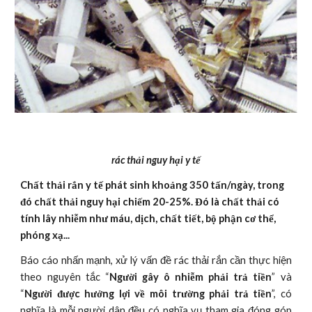
rác thải nguy hại y tế
Chất thải rắn y tế phát sinh khoảng 350 tấn/ngày, trong 
đó chất thải nguy hại chiếm 20-25%. Đó là chất thải có 
tính lây nhiễm như máu, dịch, chất tiết, bộ phận cơ thể, 
phóng xạ...
Báo cáo nhấn mạnh, xử lý vấn đề rác thải rắn cần thực hiện
theo nguyên tắc “
Người gây ô nhiễm phải trả tiền
” và
“
Người được hưởng lợi về môi trường phải trả tiền
”, có
nghĩa là mỗi người dân đều có nghĩa vụ tham gia đóng góp