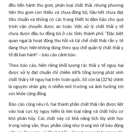
đều tiến hành thu gom, phân loại chất thải, nhưng phương
tiện thu gom còn thiếu và chưa đồng bộ, hầu hết chưa đạt
tiêu chuẩn và không có các trang thiết bị đảm bảo cho quá
trình vận chuyển được an toàn. Việc xử lý chất thải y tế
chưa được đầu tư đồng bộ ở các tỉnh, thành phố. “Đặc biệt
quan ngại là hoạt động thu hồi và tái chế chất thải rắn y tế
đang thực hiện không đúng theo quy chế quản lý chất thải y
tế đã ban hành” – báo cáo cảnh báo.
Theo báo cáo, hiện riêng khối lượng rác thải y tế nguy hại
được xử lý đạt chuẩn chỉ chiếm 68% tổng lượng phát sinh
chất thải y tế nguy hại trên toàn quốc. Số còn lại (32%) chính
là nguyên nhân gây ô nhiễm môi trường và ảnh hưởng tới
sức khỏe cộng đồng.
Báo cáo cũng nêu rõ, hai thành phần chất thải rắn được liệt
vào loại cực kỳ nguy hiểm là kim loại nặng và chất hữu cơ
khó phân hủy. Các chất này có khả năng tích lũy sinh học
trong nông sản, thực phẩm cũng như trong mô tế bào động