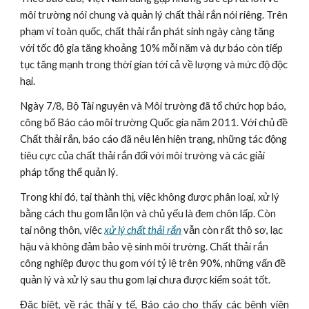
môi trường nói chung và quản lý chất thải rắn nói riêng. Trên 
phạm vi toàn quốc, chất thải rắn phát sinh ngày càng tăng 
với tốc độ gia tăng khoảng 10% mỗi năm và dự báo còn tiếp 
tục tăng mạnh trong thời gian tới cả về lượng và mức độ độc 
hại.
Ngày 7/8, Bộ Tài nguyên và Môi trường đã tổ chức họp báo, 
công bố Báo cáo môi trường Quốc gia năm 2011. Với chủ đề 
Chất thải rắn, báo cáo đã nêu lên hiện trạng, những tác động 
tiêu cực của chất thải rắn đối với môi trường và các giải 
pháp tổng thể quản lý.
Trong khi đó, tại thành thị, việc không được phân loại, xử lý 
bằng cách thu gom lẫn lộn và chủ yếu là đem chôn lấp. Còn 
tại nông thôn, việc 
xử lý chất thải rắn
 vẫn còn rất thô sơ, lạc 
hậu và không đảm bảo vệ sinh môi trường. Chất thải rắn 
công nghiệp được thu gom với tỷ lệ trên 90%, những vấn đề 
quản lý và xử lý sau thu gom lại chưa được kiểm soát tốt.
Đặc biệt, về rác thải y tế, Báo cáo cho thấy các bệnh viện