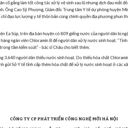
ố gắng làm tốt công tác xử lý vệ sinh sau lũ nhưng dịch đau mắt đỏ v
sinh. Ông Cao Sỹ Phượng, Giám đốc Trung tâm Y tế dự phòng huyện Minh 
 chỉ đạo lực lượng y tế thôn bản cùng chính quyền địa phương phun thu
ện Ea Súp, trên địa bàn huyện có 809 giếng nước của người dân bị ngập
t hàng ngàn viên Chloramin B để người dân xử lý nước sinh hoạt. “Tính 
rong tầm kiểm soát” - bác sĩ Châu cho biết thêm.
 3.640 người dân thiếu nước sinh hoạt. Do thiếu hóa chất Chloramin B
ình gửi Sở Y tế tỉnh cấp thêm hóa chất để xử lý nước sinh hoạt ở các x
CÔNG TY CP PHÁT TRIỂN CÔNG NGHỆ MỚI HÀ NỘI