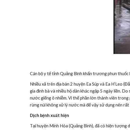
Cán bộ y tế tỉnh Quảng Bình khẩn trương phun thuốc 
Nhiều xã trên địa bàn 2 huyện Ea Súp và Ea H’Leo (Đắ
gia đình bà và nhiều hộ dân khác ngập 5 ngày liền. Do
nước giếng ô nhiễm. Vì thế phần lớn thành viên trong g
rừng núi không xử lý nước mà để vậy sử dụng nên rất 
Dịch bệnh xuất hiện
Tại huyện Minh Hóa (Quảng Bình), đã có hiện tượng d