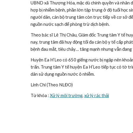
UBND xã Thượng Hóa, mặc dù chính quyền và nhân dân c
hợp bị nhiễm bệnh, phần lớn tập trung ở độ tuổi học 
người dân, cán bộ trung tâm còn trực tiếp về cơ sở để
nguồn nước sạch để phòng trừ dịch bệnh.
Theo bác sĩ Lê Thị Châu, Giám đốc Trung tâm Y tế huy
nay, trung tâm đã huy động tối đa cán bộ y tế cấp phá
bệnh đau mắt, tiêu chảy… tăng mạnh nhưng vẫn đang t
Huyện Ea H’Leo có 650 giếng nước bị ngập nên khoảng
trấn. Trung tâm Y tế huyện Ea H’Leo tiếp tục có tờ tr
dân sử dụng nguồn nước ô nhiễm.
Linh Chi (Theo NLĐO)
Từ khóa : 
Xử lý môi trường
, 
xử lý rác thải