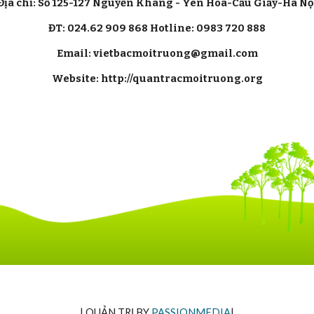
Địa chỉ: Số 125-127 Nguyễn Khang - Yên Hòa-Cầu Giấy-Hà Nộ
ĐT: 024.62 909 868 Hotline: 0983 720 888
Email: vietbacmoitruong@gmail.com
Website: http://quantracmoitruong.org
| QUẢN TRỊ BY
PASSIONMEDIA
|