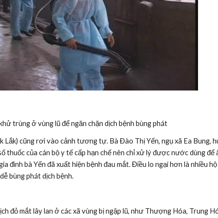
khử trùng ở vùng lũ để ngăn chặn dịch bệnh bùng phát 
k Lắk) cũng rơi vào cảnh tương tự. Bà Đào Thị Yến, ngụ xã Ea Bung, hu
 số thuốc của cán bộ y tế cấp hạn chế nên chỉ xử lý được nước dùng để 
ia đình bà Yến đã xuất hiện bệnh đau mắt. Điều lo ngại hơn là nhiều hộ 
dễ bùng phát dịch bệnh.
ịch đỏ mắt lây lan ở các xã vùng bị ngập lũ, như Thượng Hóa, Trung 