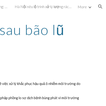
Dự án cấp nước hơn 72 tỷ đồng: Vừa vận hành, vừa khắc phục sự cố
Hà Nội nêu lộ trình xử lý lượng rác chôn ở bãi Nam Sơn
More
ion
sau bão lũ
việc xử lý khắc phục hậu quả ô nhiễm môi trường do 
 phập phồng lo sợ dịch bệnh bùng phát vì môi trường 