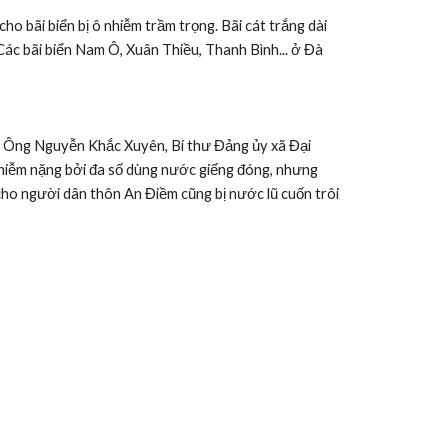
 bãi biển bị ô nhiễm trầm trọng. Bãi cát trắng dài 
c bãi biển Nam Ô, Xuân Thiều, Thanh Bình... ở Đà 
g. Ông Nguyễn Khắc Xuyên, Bí thư Đảng ủy xã Đại 
nhiễm nặng bởi đa số dùng nước giếng đóng, nhưng 
o người dân thôn An Điềm cũng bị nước lũ cuốn trôi 