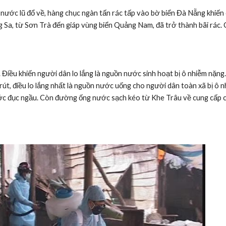
ước lũ đổ về, hàng chục ngàn tấn rác tấp vào bờ biển Đà Nẵng khiến cho
a, từ Sơn Trà đến giáp vùng biển Quảng Nam, đã trở thành bãi rác. Cá
. Điều khiến người dân lo lắng là nguồn nước sinh hoạt bị ô nhiễm nặn
rút, điều lo lắng nhất là nguồn nước uống cho người dân toàn xã bị ô 
ớc đục ngầu. Còn đường ống nước sạch kéo từ Khe Trâu về cung cấp ch