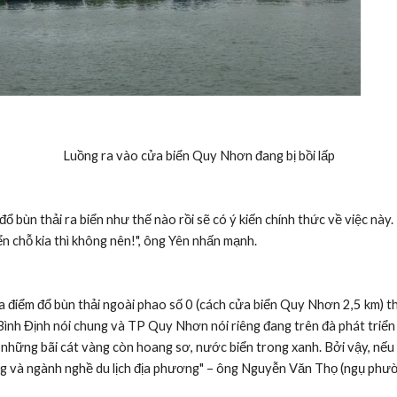
Luồng ra vào cửa biển Quy Nhơn đang bị bồi lấp
ổ bùn thải ra biển như thế nào rồi sẽ có ý kiến chính thức về việc này.
n chỗ kia thì không nên!", ông Yên nhấn mạnh.
điểm đổ bùn thải ngoài phao số 0 (cách cửa biển Quy Nhơn 2,5 km) the
Bình Định nói chung và TP Quy Nhơn nói riêng đang trên đà phát triển 
ởi những bãi cát vàng còn hoang sơ, nước biển trong xanh. Bởi vậy, nế
g và ngành nghề du lịch địa phương" – ông Nguyễn Văn Thọ (ngụ ph