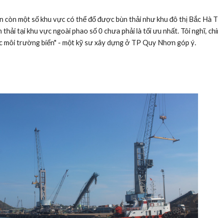
 thải tại khu vực ngoài phao số 0 chưa phải là tối ưu nhất. Tôi nghĩ, ch
c môi trường biển" - một kỹ sư xây dựng ở TP Quy Nhơn góp ý.