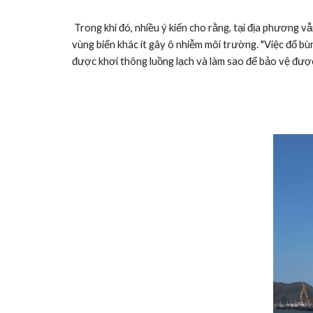
 Trong khi đó, nhiều ý kiến cho rằng, tại địa phương vẫn còn một số khu vực có thể đổ được bùn thải như khu đô thị Bắc Hà Thanh (phường Đống Đa, TP Quy Nhơn) hoặc các 
vùng biển khác ít gây ô nhiễm môi trường. "Việc đổ bùn
được khơi thông luồng lạch và làm sao để bảo vệ đượ