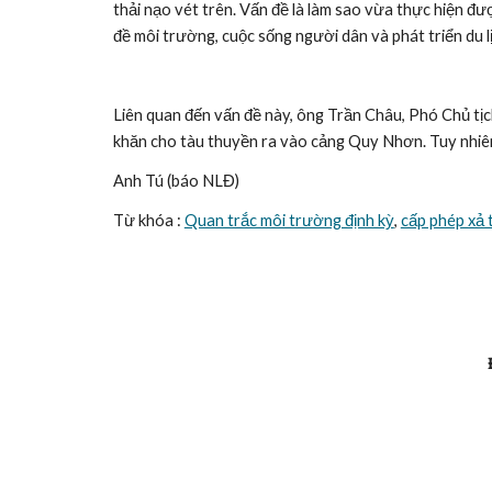
thải nạo vét trên. Vấn đề là làm sao vừa thực hiện đư
đề môi trường, cuộc sống người dân và phát triển du l
Liên quan đến vấn đề này, ông Trần Châu, Phó Chủ tịch 
khăn cho tàu thuyền ra vào cảng Quy Nhơn. Tuy nhiên,
Anh Tú (báo NLĐ)
Từ khóa : 
Quan trắc môi trường định kỳ
, 
cấp phép xả 