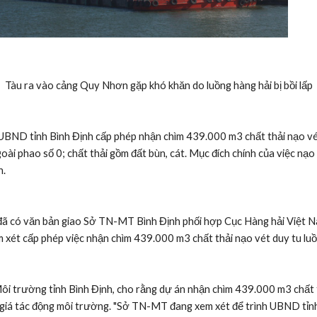
Tàu ra vào cảng Quy Nhơn gặp khó khăn do luồng hàng hải bị bồi lấp
UBND tỉnh Bình Định cấp phép nhận chìm 439.000 m3 chất thải nạo vé
oài phao số 0; chất thải gồm đất bùn, cát. Mục đích chính của việc nạo 
n.
đã có văn bản giao Sở TN-MT Bình Định phối hợp Cục Hàng hải Việt Na
em xét cấp phép việc nhận chìm 439.000 m3 chất thải nạo vét duy tu l
 trường tỉnh Bình Định, cho rằng dự án nhận chìm 439.000 m3 chất th
giá tác động môi trường. "Sở TN-MT đang xem xét để trình UBND tỉnh