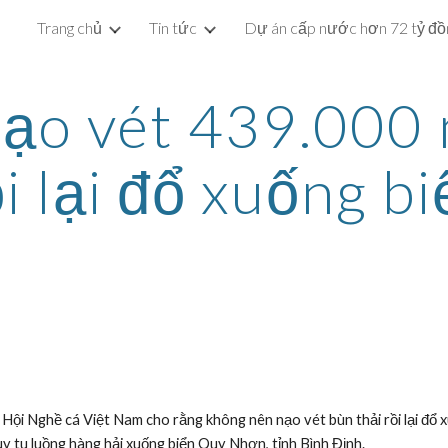
Trang chủ
Tin tức
ip to main content
Skip to navigat
ạo vét 439.000 
i lại đổ xuống b
ội Nghề cá Việt Nam cho rằng không nên nạo vét bùn thải rồi lại đổ x
y tu luồng hàng hải xuống biển Quy Nhơn, tỉnh Bình Định.