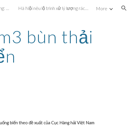
Dự án cấp nước hơn 72 tỷ đồng: Vừa vận hành, vừa khắc phục sự cố
Hà Nội nêu lộ trình xử lý lượng rác chôn ở bãi Nam Sơn
More
ion
m3 bùn thải 
iển
uống biển theo đề xuất của Cục Hàng hải Việt Nam 