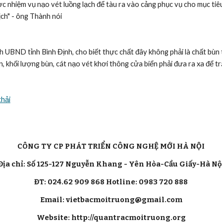
ợc nhiệm vụ nạo vét luồng lạch để tàu ra vào cảng phục vụ cho mục tiê
ịch" - ông Thành nói
UBND tỉnh Bình Định, cho biết thực chất đây không phải là chất bùn thả
 khối lượng bùn, cát nạo vét khơi thông cửa biển phải đưa ra xa để t
thải
CÔNG TY CP PHÁT TRIỂN CÔNG NGHỆ MỚI HÀ NỘI
Địa chỉ: Số 125-127 Nguyễn Khang - Yên Hòa-Cầu Giấy-Hà Nộ
ĐT: 024.62 909 868 Hotline: 0983 720 888
Email: vietbacmoitruong@gmail.com
Website: http://quantracmoitruong.org