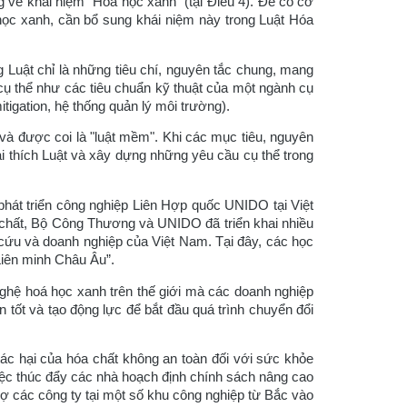
ng về khái niệm "Hóa học xanh" (tại Điều 4). Để có cơ
học xanh, cần bổ sung khái niệm này trong Luật Hóa
g Luật chỉ là những tiêu chí, nguyên tắc chung, mang
 cụ thể như các tiêu chuẩn kỹ thuật của một ngành cụ
tigation, hệ thống quản lý môi trường).
 và được coi là "luật mềm". Khi các mục tiêu, nguyên
i thích Luật và xây dựng những yêu cầu cụ thể trong
phát triển công nghiệp Liên Hợp quốc UNIDO tại Việt
 chất, Bộ Công Thương và UNIDO đã triển khai nhiều
 cứu và doanh nghiệp của Việt Nam. Tại đây, các học
Liên minh Châu Âu”.
nghệ hoá học xanh trên thế giới mà các doanh nghiệp
tốt và tạo động lực để bắt đầu quá trình chuyển đổi
c hại của hóa chất không an toàn đối với sức khỏe
việc thúc đẩy các nhà hoạch định chính sách nâng cao
ợ các công ty tại một số khu công nghiệp từ Bắc vào