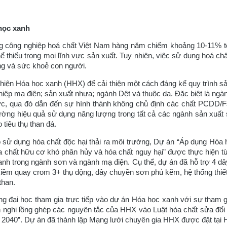
học xanh
 công nghiệp hoá chất Việt Nam hàng năm chiếm khoảng 10-11% tổ
hể thiếu trong mọi lĩnh vực sản xuất. Tuy nhiên, việc sử dụng hoá c
ờng và sức khoẻ con người.
Hóa học xanh (HHX) để cải thiện một cách đáng kể quy trình sản 
p mạ điện; sản xuất nhựa; ngành Dệt và thuộc da. Đặc biệt là ngành 
ớc, qua đó dẫn đến sự hình thành không chủ định các chất PCDD/
ệu quả sử dụng năng lượng trong tất cả các ngành sản xuất sẽ 
o tiêu thụ than đá.
sử dụng hóa chất độc hại thải ra môi trường, Dự án “Áp dụng Hóa 
hóa chất hữu cơ khó phân hủy và hóa chất nguy hại” được thực hiện
xanh trong ngành sơn và ngành mạ điện. Cụ thể, dự án đã hỗ trợ 
ềm quay crom 3+ thụ động, dây chuyền sơn phủ kẽm, hệ thống thiết 
than.
g đại học tham gia trực tiếp vào dự án Hóa học xanh với sự tham g
ến nghị lồng ghép các nguyên tắc của HHX vào Luật hóa chất sửa đổi 
2040”. Dự án đã thành lập Mạng lưới chuyên gia HHX được đặt tại 