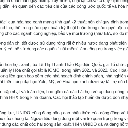
ệt là chất thải nguy hiểm). Tuy nhiên, Luật lại chưa có quy định riê
 dẫn liên quan đến các tiêu chí của các công ước quốc tế và hóa 
tắc" của hóa học xanh mang tính quá kỹ thuật nên chỉ quy định tron
u chí cụ thể trong các quy chuẩn kỹ thuật hoặc trong các quyết định
ụng cho các ngành công nghiệp, bảo vệ môi trường (như EIA, sơ đồ mi
ng dẫn chi tiết được sử dụng rộng rãi ở nhiều nước đang phát triển
n lý có thể sử dụng các nguồn “luật mềm” làm công cụ trong việc giả
ẩn hóa học xanh, bà Lê Thị Thanh Thảo Đại diện Quốc gia Tổ chức 
uản lý Hóa chất gọi tắt là IOMC, trong năm 2021 và 2022, Cục Hóa
ượng liên quan bao gồm các nhà hoạch định chính sách, nhà nghiên
 triển cùng đại học Yale, Mỹ, về Hoá học xanh dưới sự tài trợ của 
n cập nhật và toàn diện, bao gồm cả các bài học về áp dụng công 
hình HHX trong kinh doanh. Các hội thảo tập huấn đã được đón nhận 
ăng lực, UNIDO cũng đang nâng cao nhận thức của cộng đồng về tá
háu của chúng ta. Người tiêu dùng đóng một vai trò quan trọng trong 
 dụng các chất độc hại trong sản xuất.“Hiện UNIDO đã và đang hỗ tr