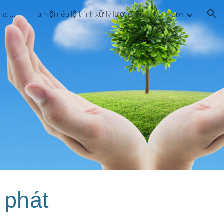
Dự án cấp nước hơn 72 tỷ đồng: Vừa vận hành, vừa khắc phục sự cố
Hà Nội nêu lộ trình xử lý lượng rác chôn ở bãi Nam Sơn
More
ion
phát 