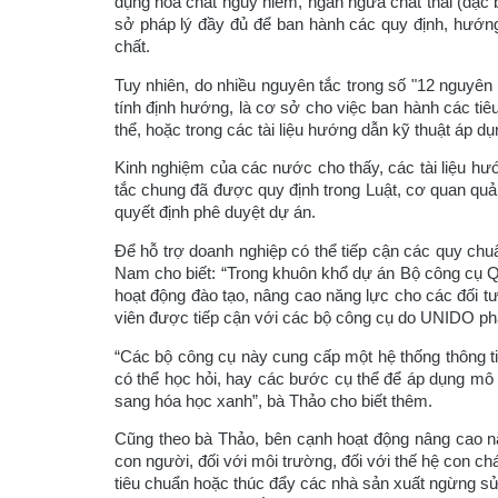
dụng hóa chất nguy hiểm, ngăn ngừa chất thải (đặc bi
sở pháp lý đầy đủ để ban hành các quy định, hướng
chất.
Tuy nhiên, do nhiều nguyên tắc trong số "12 nguyên 
tính định hướng, là cơ sở cho việc ban hành các tiê
thể, hoặc trong các tài liệu hướng dẫn kỹ thuật áp d
Kinh nghiệm của các nước cho thấy, các tài liệu hướ
tắc chung đã được quy định trong Luật, cơ quan quả
quyết định phê duyệt dự án.
Để hỗ trợ doanh nghiệp có thể tiếp cận các quy chu
Nam cho biết: “Trong khuôn khổ dự án Bộ công cụ Q
hoạt động đào tạo, nâng cao năng lực cho các đối t
viên được tiếp cận với các bộ công cụ do UNIDO phát
“Các bộ công cụ này cung cấp một hệ thống thông ti
có thể học hỏi, hay các bước cụ thể để áp dụng mô 
sang hóa học xanh”, bà Thảo cho biết thêm.
Cũng theo bà Thảo, bên cạnh hoạt động nâng cao n
con người, đối với môi trường, đối với thế hệ con c
tiêu chuẩn hoặc thúc đẩy các nhà sản xuất ngừng sử