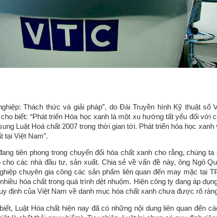
ghiệp: Thách thức và giải pháp”, do Đài Truyền hình Kỹ thuật s
 biết: “Phát triển Hóa học xanh là một xu hướng tất yếu đối với c
 sung Luật Hoá chất 2007 trong thời gian tới. Phát triển hóa học xa
 tại Việt Nam”.
đang tiên phong trong chuyển đổi hóa chất xanh cho rằng, chúng ta c
khó cho các nhà đầu tư, sản xuất. Chia sẻ về vấn đề này, ông Ngô 
ghiệp chuyên gia công các sản phẩm liên quan đến may mặc tại T
nhiều hóa chất trong quá trình dệt nhuộm. Hiện công ty đang áp dụn
 quy định của Việt Nam về danh mục hóa chất xanh chưa được rõ ràng
iết, Luật Hóa chất hiện nay đã có những nội dung liên quan đến c