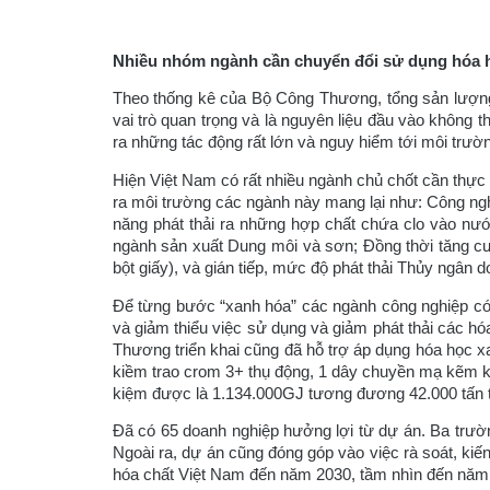
Nhiều nhóm ngành cần chuyển đổi sử dụng hóa 
Theo thống kê của Bộ Công Thương, tổng sản lượng
vai trò quan trọng và là nguyên liệu đầu vào không t
ra những tác động rất lớn và nguy hiểm tới môi trư
Hiện Việt Nam có rất nhiều ngành chủ chốt cần thực hiện 
ra môi trường các ngành này mang lại như: Công nghiệ
năng phát thải ra những hợp chất chứa clo vào nư
ngành sản xuất Dung môi và sơn; Đồng thời tăng cường hi
bột giấy), và gián tiếp, mức độ phát thải Thủy ngân d
Để từng bước “xanh hóa” các ngành công nghiệp có 
và giảm thiểu việc sử dụng và giảm phát thải các 
Thương triển khai cũng đã hỗ trợ áp dụng hóa học 
kiềm trao crom 3+ thụ động, 1 dây chuyền mạ kẽm ki
kiệm được là 1.134.000GJ tương đương 42.000 tấn 
Đã có 65 doanh nghiệp hưởng lợi từ dự án. Ba trườn
Ngoài ra, dự án cũng đóng góp vào việc rà soát, ki
hóa chất Việt Nam đến năm 2030, tầm nhìn đến năm 