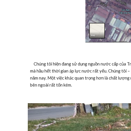
    Chúng tôi hiện đang sử dụng nguồn nước cấp của Trạm Cấp Nước Khu Công Nghiệp Lê Minh Xuân. Có tình trạng không đủ nước dùng. Không phải trong những giờ cao điểm 
mà hầu hết thời gian áp lực nước rất yếu. Chúng tôi 
năm nay. Một việc khác quan trọng hơn là chất lượng n
bên ngoài rất tốn kém. 