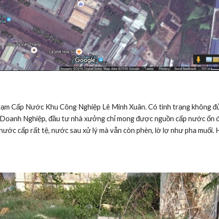
– Doanh Nghiệp, đầu tư nhà xưởng chỉ mong được nguồn cấp nước ổn địn
ước cấp rất tệ, nước sau xử lý mà vẫn còn phèn, lờ lợ như pha muối. H