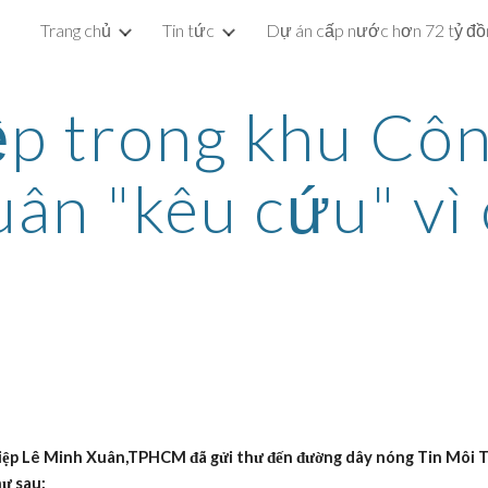
Trang chủ
Tin tức
ip to main content
Skip to navigat
p trong khu Côn
n "kêu cứu" vì
Lê Minh Xuân,TPHCM đã gửi thư đến đường dây nóng Tin Môi Trườ
hư sau: