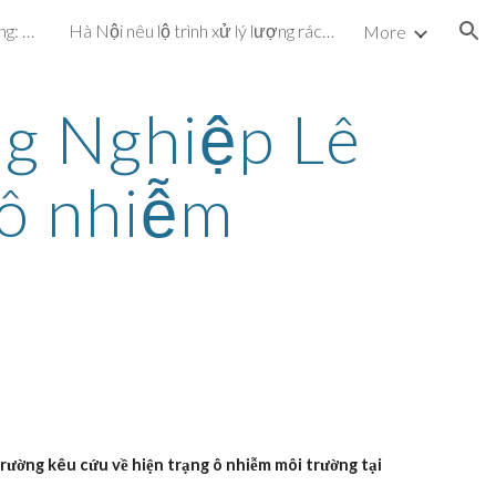
Dự án cấp nước hơn 72 tỷ đồng: Vừa vận hành, vừa khắc phục sự cố
Hà Nội nêu lộ trình xử lý lượng rác chôn ở bãi Nam Sơn
More
ion
g Nghiệp Lê 
 ô nhiễm
ng kêu cứu về hiện trạng ô nhiễm môi trường tại 