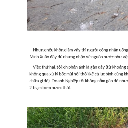
    Nhưng nếu không làm vậy thì người công nhân uống nước chất lượng kém sẽ bị đau bụng và ảnh hưởng sức khoẻ. Thiết nghĩ, chúng tôi vẫn đóng tiền cho Khu Công Nghiệp Lê 
Minh Xuân đầy đủ nhưng nhận về nguồn nước như vậy
    Việc thứ hai, tôi xin phản ánh là gần đây (từ khoảng sau Tết), hầm bơm nước thải của Khu Công Nghiệp liên tục tràn ra đường. Lượng nước thải này sau đó chảy thằng ra kênh 
không qua xử lý bốc mùi hôi thối (kể cả lục bình cũng k
chữa gì đó). Doanh Nghiệp tôi không nằm gần đó nhưng
2 trạm bơm nước thải. 