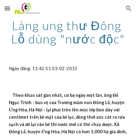
Skip to main content
Skip to navigation
Làng ung thư Đông 
Lỗ dùng "nước độc"
Ngày đăng: 11:42:51 03-02-2015
Theo khảo sát gần nhất, cứ ba ngày một lần, ông Đỗ 
Ngọc Trình - bảo vệ của Trường mầm non Đông Lỗ, huyện 
Ứng Hòa, Hà Nội - lại phải trèo lên múc lớp bùn dày vài 
centimet trên bề mặt của bể lọc, đồng thời xúc cát ra rửa 
sạch và đổ lại vào bể thì nước mới có thể chảy được. Xã 
Đông Lỗ, huyện Ứng Hòa, Hà Nội có hơn 1.000 hộ gia đình, 