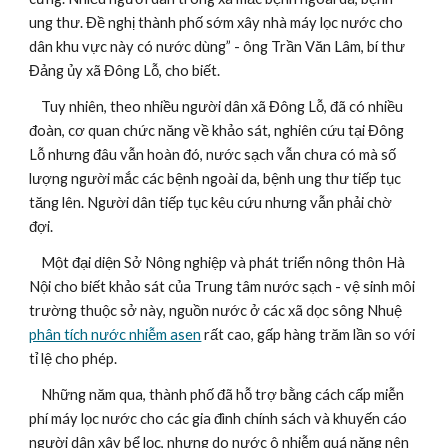
ung thư. Đề nghị thành phố sớm xây nhà máy lọc nước cho 
dân khu vực này có nước dùng” - ông Trần Văn Lâm, bí thư 
Đảng ủy xã Đông Lỗ, cho biết.
    Tuy nhiên, theo nhiều người dân xã Đông Lỗ, đã có nhiều 
đoàn, cơ quan chức năng về khảo sát, nghiên cứu tại Đông 
Lỗ nhưng đâu vẫn hoàn đó, nước sạch vẫn chưa có mà số 
lượng người mắc các bệnh ngoài da, bệnh ung thư tiếp tục 
tăng lên. Người dân tiếp tục kêu cứu nhưng vẫn phải chờ 
đợi.
    Một đại diện Sở Nông nghiệp và phát triển nông thôn Hà 
Nội cho biết khảo sát của Trung tâm nước sạch - vệ sinh môi 
trường thuộc sở này, nguồn nước ở các xã dọc sông Nhuệ 
phân tích nước nhiễm asen
 rất cao, gấp hàng trăm lần so với 
tỉ lệ cho phép.
    Những năm qua, thành phố đã hỗ trợ bằng cách cấp miễn 
phí máy lọc nước cho các gia đình chính sách và khuyến cáo 
người dân xây bể lọc, nhưng do nước ô nhiễm quá nặng nên 