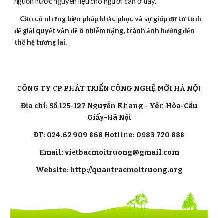
nguồn nước nguyên liệu cho người dân ở đây.
 Cần có những biện pháp khắc phục và sự giúp đỡ từ tỉnh 
để giải quyết vấn đề ô nhiễm nặng, tránh ảnh hưởng đến 
thế hệ tương lai.
CÔNG TY CP PHÁT TRIỂN CÔNG NGHỆ MỚI HÀ NỘI
Địa chỉ: Số 125-127 Nguyễn Khang - Yên Hòa-Cầu
Giấy-Hà Nội
ĐT: 024.62 909 868 Hotline: 0983 720 888
Email: vietbacmoitruong@gmail.com
Website: http://quantracmoitruong.org