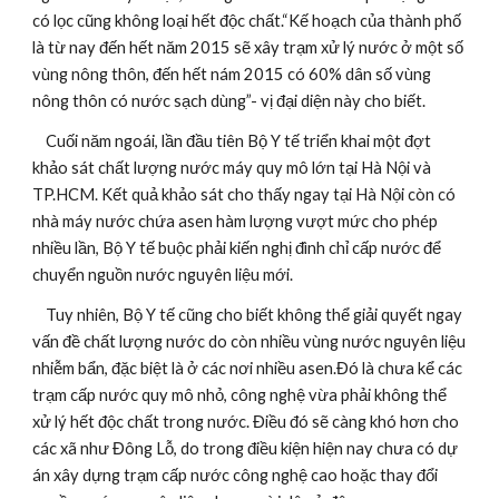
có lọc cũng không loại hết độc chất.“Kế hoạch của thành phố 
là từ nay đến hết năm 2015 sẽ xây trạm xử lý nước ở một số 
vùng nông thôn, đến hết nám 2015 có 60% dân số vùng 
nông thôn có nước sạch dùng”- vị đại diện này cho biết.
    Cuối năm ngoái, lần đầu tiên Bộ Y tế triển khai một đợt 
khảo sát chất lượng nước máy quy mô lớn tại Hà Nội và 
TP.HCM. Kết quả khảo sát cho thấy ngay tại Hà Nội còn có 
nhà máy nước chứa asen hàm lượng vượt mức cho phép 
nhiều lần, Bộ Y tế buộc phải kiến nghị đình chỉ cấp nước để 
chuyển nguồn nước nguyên liệu mới.
    Tuy nhiên, Bộ Y tế cũng cho biết không thể giải quyết ngay 
vấn đề chất lượng nước do còn nhiều vùng nước nguyên liệu 
nhiễm bẩn, đặc biệt là ở các nơi nhiều asen.Đó là chưa kể các 
trạm cấp nước quy mô nhỏ, công nghệ vừa phải không thể 
xử lý hết độc chất trong nước. Điều đó sẽ càng khó hơn cho 
các xã như Đông Lỗ, do trong điều kiện hiện nay chưa có dự 
án xây dựng trạm cấp nước công nghệ cao hoặc thay đổi 