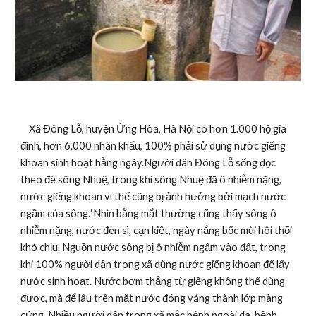
    Xã Đông Lỗ, huyện Ứng Hòa, Hà Nội có hơn 1.000 hộ gia 
đình, hơn 6.000 nhân khẩu, 100% phải sử dụng nước giếng 
khoan sinh hoạt hằng ngày.Người dân Đông Lỗ sống dọc 
theo đê sông Nhuệ, trong khi sông Nhuệ đã ô nhiễm nặng, 
nước giếng khoan vì thế cũng bị ảnh hưởng bởi mạch nước 
ngầm của sông.“Nhìn bằng mắt thường cũng thấy sông ô 
nhiễm nặng, nước đen sì, cạn kiệt, ngày nắng bốc mùi hôi thối 
khó chịu. Nguồn nước sông bị ô nhiễm ngấm vào đất, trong 
khi 100% người dân trong xã dùng nước giếng khoan để lấy 
nước sinh hoạt. Nước bơm thẳng từ giếng không thể dùng 
được, mà để lâu trên mặt nước đóng váng thành lớp màng 
cứng. Nhiều người dân trong xã mắc bệnh ngoài da, bệnh 