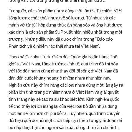
lượng và 71% trọng lượng chất thải thu gom được.
Trong đó, các sản phẩm nhựa dùng một lần (SUP) chiếm 62% 
tổng lượng chất thải nhựa (về số lượng). Túi nhựa và các 
mảnh vỡ từ túi, hộp đựng thức ăn bằng xốp và ống hút được 
xác định là các sản phẩm SUP xuất hiện nhiều nhất trong môi 
trường. Những điều này đã được chỉ ra trong “Báo cáo 
Phân tích về ô nhiễm rác thải nhựa tại Việt Nam”.
Theo bà Carolyn Turk, Giám đốc Quốc gia Ngân hàng Thế 
giới tại Việt Nam, tăng trưởng kinh tế, quá trình đô thị hóa 
với tốc độ nhanh cũng như thay đổi lối sống ở Việt Nam đã 
dẫn đến cuộc khủng hoảng ô nhiễm nhựa như hiện nay. 
Nghiên cứu này chỉ ra rằng các loại nhựa dùng một lần gây ra 
phần lớn tình trạng ô nhiễm nhựa ở Việt Nam và giải quyết 
tình trạng này sẽ tạo ra sự khác biệt lớn. Kinh nghiệm quốc 
tế cho thấy lợi ích mang lại của việc loại bỏ dần nhựa dùng 
một lần sẽ lớn hơn chi phí bỏ ra. Tuy nhiên, quá trình chuyển 
đổi hiệu quả đòi hỏi một cách tiếp cận theo từng giai đoạn để 
bù đắp thiệt hại cho người sản xuất đồng thời cần chuẩn bị 