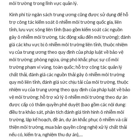
môi trường trong lĩnh vực quản lý.
Kinh phí từ ngân sách trung ương cũng được sử dụng để hỗ 
trợ công tác kiểm soát ô nhiễm môi trường quốc gia, liên 
tỉnh, lưu vực sông liên tỉnh (bao gồm kiểm soát các nguồn 
gây ô nhiễm môi trường, tác động xấu đến môi trường); đánh 
giá các khu vực bị ô nhiễm môi trường liên tỉnh, thuộc nhiệm 
vụ của trung ương theo quy định của pháp luật về bảo vệ 
môi trường; phòng ngừa, ứng phó khắc phục sự cố môi 
trường phạm vi vùng, toàn quốc; hỗ trợ công tác quản lý 
chất thải, đánh giá các nguồn thải gây ô nhiễm môi trường 
quy mô liên tỉnh, đánh giá sức chịu tải của môi trường, thuộc 
nhiệm vụ của trung ương theo quy định của pháp luật về bảo 
vệ môi trường; hỗ trợ xử lý ô nhiễm môi trường theo dự án 
được cấp có thẩm quyền phê duyệt (bao gồm các nội dung: 
điều tra khảo sát, phân tích đánh giá tính hình ô nhiễm môi 
trường, lập kế hoạch, đề án, dự án khắc phục ô nhiễm và cải 
thiện môi trường, mua bản quyền công nghệ xử lý chất thải 
nếu có, kiểm tra, nghiệm thu dự án),…