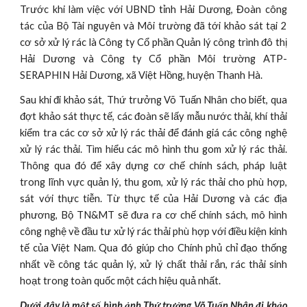
Trước khi làm việc với UBND tỉnh Hải Dương, Đoàn công
tác của Bộ Tài nguyên và Môi trường đã tới khảo sát tại 2
cơ sở xử lý rác là Công ty Cổ phần Quản lý công trình đô thị
Hải Dương và Công ty Cổ phần Môi trường ATP-
SERAPHIN Hải Dương, xã Việt Hồng, huyện Thanh Hà.
Sau khi đi khảo sát, Thứ trưởng Võ Tuấn Nhân cho biết, qua
đợt khảo sát thực tế, các đoàn sẽ lấy mẫu nước thải, khí thải
kiểm tra các cơ sở xử lý rác thải để đánh giá các công nghệ
xử lý rác thải. Tìm hiểu các mô hình thu gom xử lý rác thải.
Thông qua đó để xây dựng cơ chế chính sách, pháp luật
trong lĩnh vực quản lý, thu gom, xử lý rác thải cho phù hợp,
sát với thực tiễn. Từ thực tế của Hải Dương và các địa
phương, Bộ TN&MT sẽ đưa ra cơ chế chính sách, mô hình
công nghệ về đầu tư xử lý rác thải phù hợp với điều kiện kinh
tế của Việt Nam. Qua đó giúp cho Chính phủ chỉ đạo thống
nhất về công tác quản lý, xử lý chất thải rắn, rác thải sinh
hoạt trong toàn quốc một cách hiệu quả nhất.
Dưới đây là một số hình ảnh Thứ trưởng Võ Tuấn Nhân đi khảo