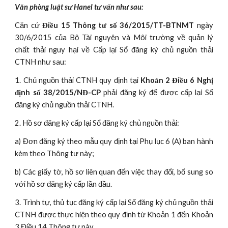
Văn phòng luật sư Hanel tư vấn như sau:
Căn cứ
Điều 15 Thông tư số 36/2015/TT-BTNMT
ngày
30/6/2015 của Bộ Tài nguyên và Môi trường về quản lý
chất thải nguy hại về Cấp lại Sổ đăng ký chủ nguồn thải
CTNH như sau:
1. Chủ nguồn thải CTNH quy định tại
Khoản 2 Điều 6 Nghị
định số 38/2015/NĐ-CP
phải đăng ký để được cấp lại Sổ
đăng ký chủ nguồn thải CTNH.
2. Hồ sơ đăng ký cấp lại Sổ đăng ký chủ nguồn thải:
a) Đơn đăng ký theo mẫu quy định tại Phụ lục 6 (A) ban hành
kèm theo Thông tư này;
b) Các giấy tờ, hồ sơ liên quan đến việc thay đổi, bổ sung so
với hồ sơ đăng ký cấp lần đầu.
3. Trình tự, thủ tục đăng ký cấp lại Sổ đăng ký chủ nguồn thải
CTNH được thực hiện theo quy định từ Khoản 1 đến Khoản
3 Điều 14 Thông tư này.