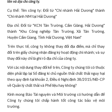
tên và địa chỉ công ty.
Cụ thể: Tên công ty: Đổi từ "Chi nhánh Hải Dương" thành
"Chi nhánh NM tại Hải Dương"
Địa chỉ: Đổi từ "KCN Tân Trường, Cẩm Giàng, Hải Dương"
thành "Khu Công nghiệp Tân Trường, Xã Tân Trường,
Huyện Cẩm Giang, Tỉnh Hải Dương, Việt Nam"
Trên thực tế, công ty không thay đổi địa điểm, mà chỉ thay
đổi trên giấy chứng nhận đăng ký hoạt động chi nhánh; và sự
thay đổi này chỉ là ghi rõ địa chỉ của công ty.
Với các nội dung thay đổi kể trên, Công ty chúng tôi có thuộc
diện phải lập lại Sổ đăng kí chủ nguồn thải chất thải nguy hại
theo quy định tại khoản 2, Điều 6 Nghị định 38/2015/NĐ-CP
về Quản lý chất thải và Phế liệu hay không?
Kính mong Báo Tài nguyên và Môi trường có hướng dẫn để
Công ty chúng tôi chấp hành tốt công tác bảo vệ môi
trường.