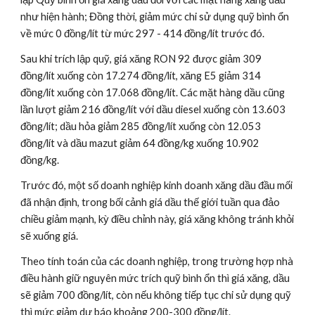
như hiện hành; Đồng thời, giảm mức chi sử dụng quỹ bình ổn 
về mức 0 đồng/lít từ mức 297 - 414 đồng/lít trước đó.
Sau khi trích lập quỹ, giá xăng RON 92 được giảm 309 
đồng/lít xuống còn 17.274 đồng/lít, xăng E5 giảm 314 
đồng/lít xuống còn 17.068 đồng/lít. Các mặt hàng dầu cũng 
lần lượt giảm 216 đồng/lít với dầu diesel xuống còn 13.603 
đồng/lít; dầu hỏa giảm 285 đồng/lít xuống còn 12.053 
đồng/lít và dầu mazut giảm 64 đồng/kg xuống 10.902 
đồng/kg.
Trước đó, một số doanh nghiệp kinh doanh xăng dầu đầu mối 
đã nhận định, trong bối cảnh giá dầu thế giới tuần qua đảo 
chiều giảm mạnh, kỳ điều chỉnh này, giá xăng không tránh khỏi 
sẽ xuống giá.
Theo tính toán của các doanh nghiệp, trong trường hợp nhà 
điều hành giữ nguyên mức trích quỹ bình ổn thì giá xăng, dầu 
sẽ giảm 700 đồng/lít, còn nếu không tiếp tục chi sử dụng quỹ 
thì mức giảm dự báo khoảng 200-300 đồng/lít.