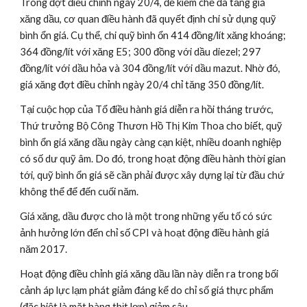
Trong đợt điều chỉnh ngày 20/4, để kiềm chế đà tăng giá 
xăng dầu, cơ quan điều hành đã quyết định chi sử dụng quỹ 
bình ổn giá. Cụ thể, chi quỹ bình ổn 414 đồng/lít xăng khoáng; 
364 đồng/lít với xăng E5; 300 đồng với dầu diezel; 297 
đồng/lít với dầu hỏa và 304 đồng/lít với dầu mazut. Nhờ đó, 
giá xăng đợt điều chỉnh ngày 20/4 chỉ tăng 350 đồng/lít.
Tại cuộc họp của Tổ điều hành giá diễn ra hồi tháng trước, 
Thứ trưởng Bộ Công Thươn Hồ Thị Kim Thoa cho biết, quỹ 
bình ổn giá xăng dầu ngày càng cạn kiệt, nhiều doanh nghiệp 
có số dư quỹ âm. Do đó, trong hoạt động điều hành thời gian 
tới, quỹ bình ổn giá sẽ cần phải được xây dựng lại từ đầu chứ 
không thể để đến cuối năm.
Giá xăng, dầu được cho là một trong những yếu tố có sức 
ảnh hưởng lớn đến chỉ số CPI và hoạt động điều hành giá 
năm 2017.
Hoạt động điều chỉnh giá xăng dầu lần này diễn ra trong bối 
cảnh áp lực lạm phát giảm đáng kể do chỉ số giá thực phẩm 
(đặc biệt là mặt hàng thịt lợn) giảm sâu.