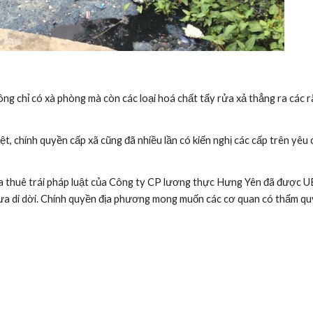
g chỉ có xà phòng mà còn các loại hoá chất tẩy rửa xả thẳng ra các 
, chính quyền cấp xã cũng đã nhiều lần có kiến nghị các cấp trên yêu c
 thuê trái pháp luật của Công ty CP lương thực Hưng Yên đã được UB
hưa di dời. Chính quyền địa phương mong muốn các cơ quan có thẩm quyề