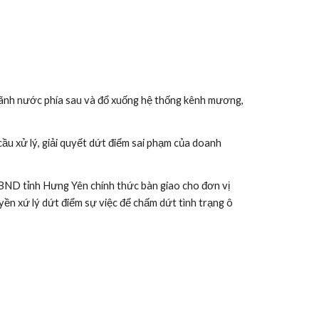
rãnh nước phía sau và đổ xuống hệ thống kênh mương, 
ầu xử lý, giải quyết dứt điểm sai phạm của doanh 
ND tỉnh Hưng Yên chính thức bàn giao cho đơn vị 
n xứ lý dứt điểm sự việc để chấm dứt tình trạng ô 