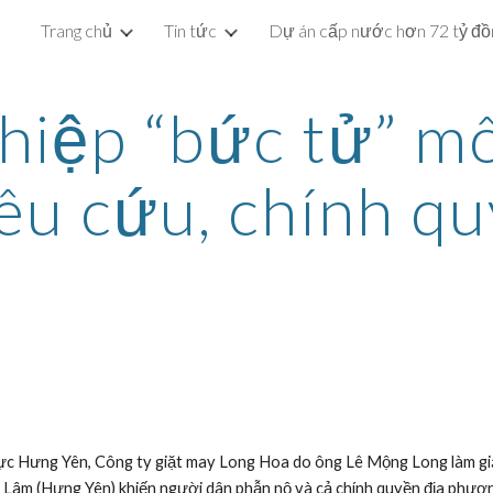
Trang chủ
Tin tức
ip to main content
Skip to navigat
iệp “bức tử” môi
êu cứu, chính q
hực Hưng Yên, Công ty giặt may Long Hoa do ông Lê Mộng Long làm giá
ăn Lâm (Hưng Yên) khiến người dân phẫn nộ và cả chính quyền địa phươ