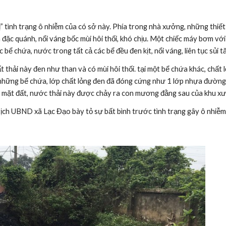
 tình trạng ô nhiễm của có sở này. Phía trong nhà xưởng, những thiết 
đặc quánh, nổi váng bốc mùi hôi thối, khó chịu. Một chiếc máy bơm với
ể chứa, nước trong tất cả các bể đều đen kịt, nổi váng, liên tục sủi t
 thải này đen như than và có mùi hôi thối. tại một bể chứa khác, chất 
ó những bể chứa, lớp chất lỏng đen đã đóng cứng như 1 lớp nhựa đường t
ên mặt đất, nước thải này được chảy ra con mương đằng sau của khu x
ịch UBND xã Lạc Đạo bày tỏ sự bất bình trước tình trạng gây ô nhiễm