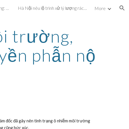
Dự án cấp nước hơn 72 tỷ đồng: Vừa vận hành, vừa khắc phục sự cố
Hà Nội nêu lộ trình xử lý lượng rác chôn ở bãi Nam Sơn
More
ion
 trường, 
uyền phẫn nộ
m đốc đã gây nên tình trạng ô nhiễm môi trường 
ng cũng bức xúc.