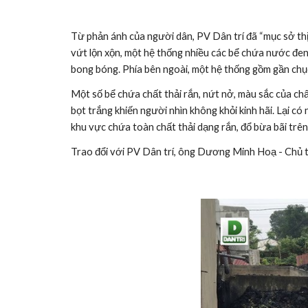
Từ phản ánh của người dân, PV Dân trí đã “mục sở thị”
vứt lộn xộn, một hệ thống nhiều các bể chứa nước đen 
bong bóng. Phía bên ngoài, một hệ thống gồm gần chục b
Một số bể chứa chất thải rắn, nứt nở, màu sắc của chất
bọt trắng khiến người nhìn không khỏi kinh hãi. Lại c
khu vực chứa toàn chất thải dạng rắn, đổ bừa bãi tr
Trao đổi với PV Dân trí, ông Dương Minh Hoạ - Chủ t