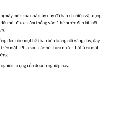
bị máy móc của nhà máy này đã han rỉ, nhiều vật dụng 
 đầu hút được cắm thẳng vào 1 bể nước đen kịt, nổi 
ăm.
lỏng đen như một bể than bùn loãng nổi váng dày, đầy 
rên mặt,. Phía sau, các bể chứa nước thải là cả một 
ưởng.
 nghiêm trọng của doanh nghiệp này.