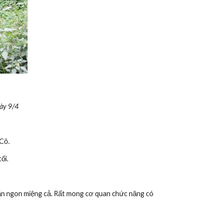
gày 9/4
Cô.
ối.
ăn ngon miệng cả. Rất mong cơ quan chức năng có 