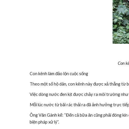
Con kê
Con kênh làm đảo lộn cuộc sống
Theo một số hộ dân, con kênh này được xả thẳng từ b
Việc dòng nước đen kịt được chảy ra môi trường như 
Mỗi lúc nước từ bãi rác thải ra đã ảnh hưởng trực tiế
Ông Văn Gành kể: “Đến cả bữa ăn cũng phải đóng kín 
biện pháp xử lý”.