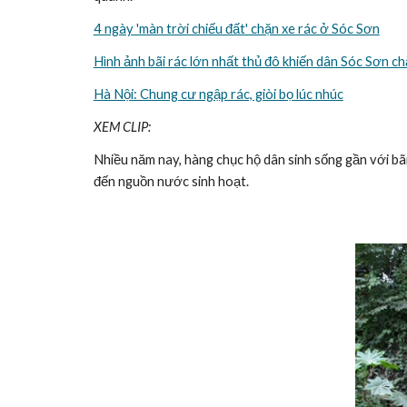
4 ngày 'màn trời chiếu đất' chặn xe rác ở Sóc Sơn
Hình ảnh bãi rác lớn nhất thủ đô khiến dân Sóc Sơn 
Hà Nội: Chung cư ngập rác, giòi bọ lúc nhúc
XEM CLIP:
Nhiều năm nay, hàng chục hộ dân sinh sống gần với b
đến nguồn nước sinh hoạt.