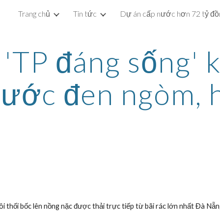
Trang chủ
Tin tức
ip to main content
Skip to navigat
'TP đáng sống' k
ước đen ngòm, h
 thối bốc lên nồng nặc được thải trực tiếp từ bãi rác lớn nhất Đà Nẵn