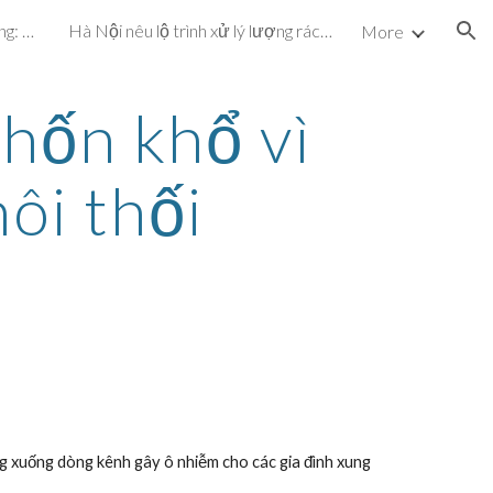
Dự án cấp nước hơn 72 tỷ đồng: Vừa vận hành, vừa khắc phục sự cố
Hà Nội nêu lộ trình xử lý lượng rác chôn ở bãi Nam Sơn
More
ion
hốn khổ vì 
ôi thối
g xuống dòng kênh gây ô nhiễm cho các gia đình xung 