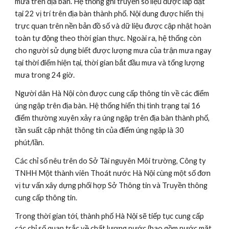
mưa trên địa bàn. Hệ thống ghi truyền số liệu được lắp đặt 
tại 22 vị trí trên địa bàn thành phố. Nội dung được hiển thị 
trực quan trên nền bản đồ số và dữ liệu được cập nhật hoàn 
toàn tự động theo thời gian thực. Ngoài ra, hệ thống còn 
cho người sử dụng biết được lượng mưa của trận mưa ngay 
tại thời điểm hiện tại, thời gian bắt đầu mưa và tổng lượng 
mưa trong 24 giờ.
Người dân Hà Nội còn được cung cấp thông tin về các điểm 
úng ngập trên địa bàn. Hệ thống hiển thị tình trạng tại 16 
điểm thường xuyên xảy ra úng ngập trên địa bàn thành phố, 
tần suất cập nhật thông tin của điểm úng ngập là 30 
phút/lần.
Các chỉ số nêu trên do Sở Tài nguyên Môi trường, Công ty 
TNHH Một thành viên Thoát nước Hà Nội cùng một số đơn 
vị tư vấn xây dựng phối hợp Sở Thông tin và Truyền thông 
cung cấp thông tin.
Trong thời gian tới, thành phố Hà Nội sẽ tiếp tục cung cấp 
các chỉ số quan trắc về chất lượng nước (bao gồm nước mặt, 