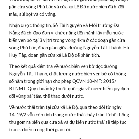
gần cửa sông Phú Lộc và cửa xả Lê Độ nước biển đã bị đổi 
màu, sủi bọt và có váng.
Nhận được thông tin, Sở Tài Nguyên và Môi trường Đà 
Nẵng đã chỉ đạo đơn vị chức năng tiến hành lấy mẫu nước 
biển ven bờ tại 3 vị trí trong vòng 4km ở các đoạn gần cửa 
sông Phú Lộc, đoạn giao giữa đường Nguyễn Tất Thành-Hà 
Huy Tập, đoạn gần cửa xả Lê Độ để phân tích.
Theo kết quả kiểm tra về nước biển ven bờ dọc đường 
Nguyễn Tất Thành, chất lượng nước biển ven bờ có thông 
số nằm trong giới hạn cho phép QCVN 10-MT: 2015/ 
BTNMT-Quy chuẩn kỹ thuật quốc gia về nước biển quy định 
đối vùng bãi tắm, thể thao dưới nước.
Về nước thải tràn tại cửa xả Lê Độ, qua theo dõi từ ngày 
14-19/2 vẫn còn tình trạng nước thải chảy tràn từ hệ thống 
thu gom ra biển qua cửa xả và dự kiến nước thải sẽ tiếp tục 
tràn ra biển trong thời gian tới.