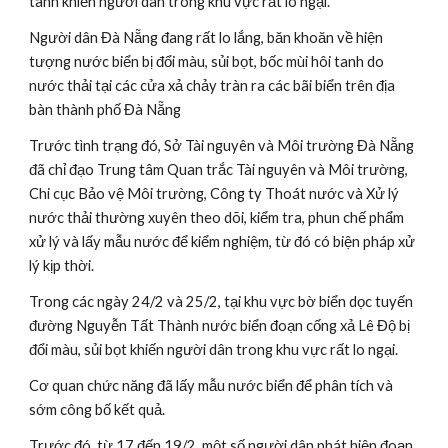
tanh khiến người dân trong khu vực rất lo ngại.
Người dân Đà Nẵng đang rất lo lắng, băn khoăn về hiện 
tượng nước biển bị đổi màu, sủi bọt, bốc mùi hôi tanh do 
nước thải tại các cửa xả chảy tràn ra các bãi biển trên địa 
bàn thành phố Đà Nẵng
Trước tình trạng đó, Sở Tài nguyên và Môi trường Đà Nẵng 
đã chỉ đạo Trung tâm Quan trắc Tài nguyên và Môi trường, 
Chi cục Bảo vệ Môi trường, Công ty Thoát nước và Xử lý 
nước thải thường xuyên theo dõi, kiểm tra, phun chế phẩm 
xử lý và lấy mẫu nước để kiểm nghiệm, từ đó có biện pháp xử 
lý kịp thời.
Trong các ngày 24/2 và 25/2, tại khu vực bờ biển dọc tuyến 
đường Nguyễn Tất Thành nước biển đoạn cống xả Lê Độ bị 
đổi màu, sủi bọt khiến người dân trong khu vực rất lo ngại.
Cơ quan chức năng đã lấy mẫu nước biển để phân tích và 
sớm công bố kết quả.
Trước đó, từ 17 đến 19/2, một số người dân phát hiện đoạn 