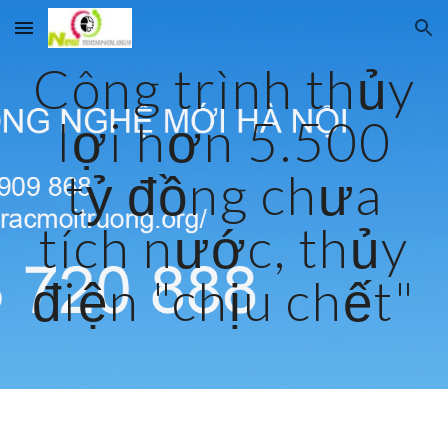
Skip to main content
Skip to navigation
Công trình thủy
lợi hơn 5.500
tỷ đồng chưa
tích nước, thủy
điện "chịu chết"