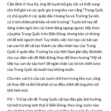
Cẩm Bình ở Hoa Kỳ, ông đã tuyên bố gây sốc và thất vọng 
cho thế giới và các quốc gia trong khu vực rằng "Trung Quốc 
có chủ quyền ở các quần đảo Hoàng Sa và Trường Sa nên 
có trách nhiệm phải bảo vệ môi trường". Tuyên bố này dễ 
dàng châm ngòi cho các hành động ngang ngược tiếp theo 
của phía Trung Quốc trên Biển Đông, nhưng bàn cờ không 
chỉ để một người chơi! Tuy nhiên, việc tôn tạo các bãi cạn 
rạn san hô để cải tạo thành các đảo nhân tạo của Trung 
Quốc ở quần đảo Trường Sa của Việt Nam gần đây đã khiến 
cho cục diện vấn đề Biển Đông thay đổi theo hướng "Mỹ sẽ 
tiếp tục can dự sâu hơn" để ngăn chặn các lợi ích chiến lược 
của Trung Quốc dù muốn hay không muốn.
Cho nên, vai trò của các nước nhỏ hơn trong khu vực cũng 
sẽ thay đổi và đòi hỏi phải có sự điều chỉnh để ứng phó với 
tình hình mới.
PV: - Trở lại vấn đề Trung Quốc cải tạo đảo gây ảnh hưởng 
tới môi trường sinh thái ở Biển Đông, theo ông, nước nào 