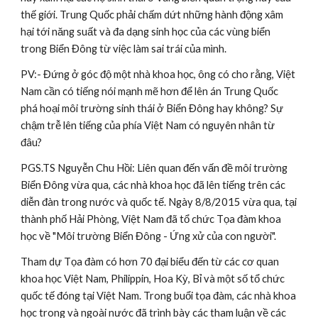
thế giới. Trung Quốc phải chấm dứt những hành động xâm 
hại tới năng suất và đa dạng sinh học của các vùng biển 
trong Biển Đông từ việc làm sai trái của mình.
PV:- Đứng ở góc độ một nhà khoa học, ông có cho rằng, Việt 
Nam cần có tiếng nói mạnh mẽ hơn để lên án Trung Quốc 
phá hoại môi trường sinh thái ở Biển Đông hay không? Sự 
chậm trễ lên tiếng của phía Việt Nam có nguyên nhân từ 
đâu? 
PGS.TS Nguyễn Chu Hồi: Liên quan đến vấn đề môi trường 
Biển Đông vừa qua, các nhà khoa học đã lên tiếng trên các 
diễn đàn trong nước và quốc tế. Ngày 8/8/2015 vừa qua, tại 
thành phố Hải Phòng, Việt Nam đã tổ chức Tọa đàm khoa 
học về "Môi trường Biển Đông - Ứng xử của con người".
Tham dự Tọa đàm có hơn 70 đại biểu đến từ các cơ quan 
khoa học Việt Nam, Philippin, Hoa Kỳ, Bỉ và một số tổ chức 
quốc tế đóng tại Việt Nam. Trong buổi tọa đàm, các nhà khoa 
học trong và ngoài nước đã trình bày các tham luận về các 