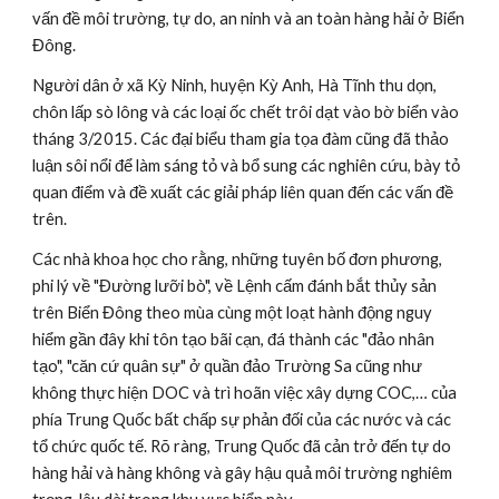
vấn đề môi trường, tự do, an ninh và an toàn hàng hải ở Biển 
Đông.
Người dân ở xã Kỳ Ninh, huyện Kỳ Anh, Hà Tĩnh thu dọn, 
chôn lấp sò lông và các loại ốc chết trôi dạt vào bờ biển vào 
tháng 3/2015. Các đại biểu tham gia tọa đàm cũng đã thảo 
luận sôi nổi để làm sáng tỏ và bổ sung các nghiên cứu, bày tỏ 
quan điểm và đề xuất các giải pháp liên quan đến các vấn đề 
trên.
Các nhà khoa học cho rằng, những tuyên bố đơn phương, 
phi lý về "Đường lưỡi bò", về Lệnh cấm đánh bắt thủy sản 
trên Biển Đông theo mùa cùng một loạt hành động nguy 
hiểm gần đây khi tôn tạo bãi cạn, đá thành các "đảo nhân 
tạo", "căn cứ quân sự" ở quần đảo Trường Sa cũng như 
không thực hiện DOC và trì hoãn việc xây dựng COC,… của 
phía Trung Quốc bất chấp sự phản đối của các nước và các 
tổ chức quốc tế. Rõ ràng, Trung Quốc đã cản trở đến tự do 
hàng hải và hàng không và gây hậu quả môi trường nghiêm 