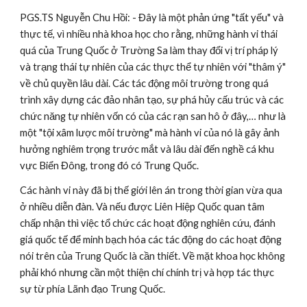
PGS.TS Nguyễn Chu Hồi: - Đây là một phản ứng "tất yếu" và 
thực tế, vì nhiều nhà khoa học cho rằng, những hành vi thái 
quá của Trung Quốc ở Trường Sa làm thay đổi vị trí pháp lý 
và trạng thái tự nhiên của các thực thể tự nhiên với "thâm ý" 
về chủ quyền lâu dài. Các tác động môi trường trong quá 
trình xây dựng các đảo nhân tạo, sự phá hủy cấu trúc và các 
chức năng tự nhiên vốn có của các rạn san hô ở đây,… như là 
một "tội xâm lược môi trường" mà hành vi của nó là gây ảnh 
hưởng nghiêm trọng trước mắt và lâu dài đến nghề cá khu 
vực Biển Đông, trong đó có Trung Quốc.
Các hành vi này đã bị thế giới lên án trong thời gian vừa qua 
ở nhiều diễn đàn. Và nếu được Liên Hiệp Quốc quan tâm 
chấp nhận thì việc tổ chức các hoạt động nghiên cứu, đánh 
giá quốc tế để minh bạch hóa các tác động do các hoạt động 
nói trên của Trung Quốc là cần thiết. Về mặt khoa học không 
phải khó nhưng cần một thiện chí chính trị và hợp tác thực 
sự từ phía Lãnh đạo Trung Quốc.