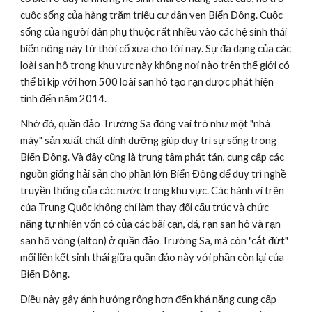
cuộc sống của hàng trăm triệu cư dân ven Biển Đông. Cuộc 
sống của người dân phụ thuộc rất nhiều vào các hệ sinh thái 
biển nông này từ thời cổ xưa cho tới nay. Sự đa dạng của các 
loài san hô trong khu vực này không nơi nào trên thế giới có 
thể bì kịp với hơn 500 loài san hô tạo rạn được phát hiện 
tính đến năm 2014.
Nhờ đó, quần đảo Trường Sa đóng vai trò như một "nhà 
máy" sản xuất chất dinh dưỡng giúp duy trì sự sống trong 
Biển Đông. Và đây cũng là trung tâm phát tán, cung cấp các 
nguồn giống hải sản cho phần lớn Biển Đông để duy trì nghề 
truyền thống của các nước trong khu vực. Các hành vi trên 
của Trung Quốc không chỉ làm thay đổi cấu trúc và chức 
năng tự nhiên vốn có của các bãi cạn, đá, rạn san hô và rạn 
san hô vòng (alton) ở quần đảo Trường Sa, mà còn "cắt đứt" 
mối liên kết sinh thái giữa quần đảo này với phần còn lại của 
Biển Đông.
Điều này gây ảnh hưởng rộng hơn đến khả năng cung cấp 