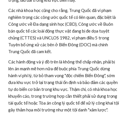
trọng, lâu dài trong khu vực biển này.
Các nhà khoa học cũng cho rằng, Trung Quốc đã vi phạm 
nghiêm trọng các công ước quốc tế có liên quan, đặc biệt là 
Công ước về Đa dạng sinh học (CBD), Công ước về Buôn 
bán quốc tế các loài động thực vật đang bị đe dọa tuyệt 
chủng (CTTES) và UNCLOS 1982, vi phạm điều 5 trong 
Tuyên bố ứng xử các bên ở Biển Đông (DOC) mà chính 
Trung Quốc đã cam kết.
Các hành động và ý đồ trên là không thể chấp nhận, phải bị 
lên án mạnh mẽ hơn nữa để buộc phía Trung Quốc dừng 
hành vi phi lý, từ bỏ tham vọng "độc chiếm Biển Đông", sớm 
đưa khu vực trở lại trạng thái ổn định và bảo đảm các quyền 
tự do biển cơ bản trong khu vực. Thậm chí, có nhà khoa học 
khuyến cáo, trong trường hợp cần thiết phải sử dụng trọng 
tài quốc tế hoặc Tòa án công lý quốc tế để xử lý công khai tội 
gây thảm họa môi trường như một tội danh "xâm lược".