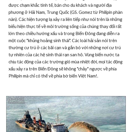
được chạm khắc tinh tế, bán cho du khách và người địa 
phương ở Hải Nam, Trung Quốc (GS. Gomez từ Philipin phàn 
nàn). Các hiện tượng lạ xảy ra liên tiếp như nói trên là những 
biểu hiện thực tế về môi trường sống của chúng thay đổi rất 
lớn theo chiều hướng xấu và trong Biển Đông đang diễn ra 
một cuộc "khủng hoảng sinh thái". Các loài hải sản nói trên 
thường cư trú ở các bãi cạn và gắn bó với những nơi cư trú 
tự nhiên của các hệ sinh thái rạn san hô. Vùng biển nước ta 
chịu tác động của các trường gió mùa nhiệt đới, mọi tác động 
xấu xảy ra trên Biển Đông sẽ không "chảy" ngược về phía 
Philipin mà chỉ có thể về phía bờ biển Việt Nam!.