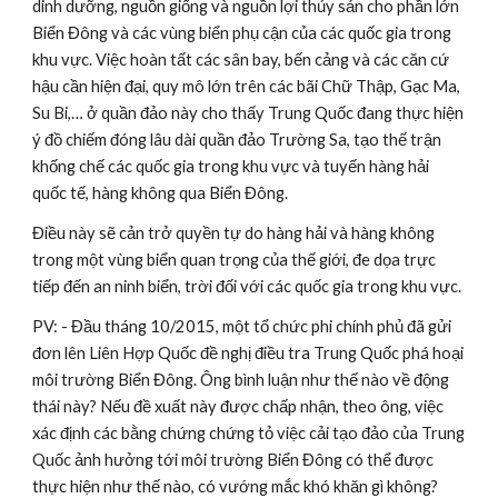
dinh dưỡng, nguồn giống và nguồn lợi thủy sản cho phần lớn 
Biển Đông và các vùng biển phụ cận của các quốc gia trong 
khu vực. Việc hoàn tất các sân bay, bến cảng và các căn cứ 
hậu cần hiện đại, quy mô lớn trên các bãi Chữ Thập, Gạc Ma, 
Su Bi,… ở quần đảo này cho thấy Trung Quốc đang thực hiện 
ý đồ chiếm đóng lâu dài quần đảo Trường Sa, tạo thế trận 
khống chế các quốc gia trong khu vực và tuyến hàng hải 
quốc tế, hàng không qua Biển Đông.
Điều này sẽ cản trở quyền tự do hàng hải và hàng không 
trong một vùng biển quan trọng của thế giới, đe dọa trực 
tiếp đến an ninh biển, trời đối với các quốc gia trong khu vực.
PV: - Đầu tháng 10/2015, một tổ chức phi chính phủ đã gửi 
đơn lên Liên Hợp Quốc đề nghị điều tra Trung Quốc phá hoại 
môi trường Biển Đông. Ông bình luận như thế nào về động 
thái này? Nếu đề xuất này được chấp nhận, theo ông, việc 
xác định các bằng chứng chứng tỏ việc cải tạo đảo của Trung 
Quốc ảnh hưởng tới môi trường Biển Đông có thể được 
thực hiện như thế nào, có vướng mắc khó khăn gì không?