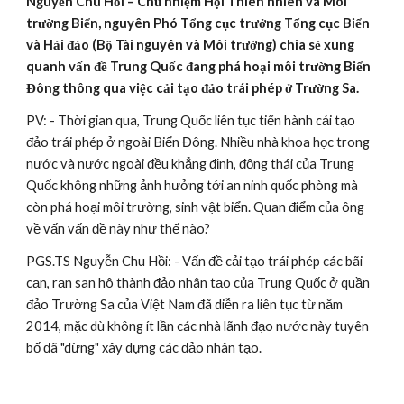
Nguyễn Chu Hồi – Chủ nhiệm Hội Thiên nhiên và Môi 
trường Biển, nguyên Phó Tổng cục trưởng Tổng cục Biển 
và Hải đảo (Bộ Tài nguyên và Môi trường) chia sẻ xung 
quanh vấn đề Trung Quốc đang phá hoại môi trường Biển 
Đông thông qua việc cải tạo đảo trái phép ở Trường Sa.
PV: - Thời gian qua, Trung Quốc liên tục tiến hành cải tạo 
đảo trái phép ở ngoài Biển Đông. Nhiều nhà khoa học trong 
nước và nước ngoài đều khẳng định, động thái của Trung 
Quốc không những ảnh hưởng tới an ninh quốc phòng mà 
còn phá hoại môi trường, sinh vật biển. Quan điểm của ông 
về vấn vấn đề này như thế nào?
PGS.TS Nguyễn Chu Hồi: - Vấn đề cải tạo trái phép các bãi 
cạn, rạn san hô thành đảo nhân tạo của Trung Quốc ở quần 
đảo Trường Sa của Việt Nam đã diễn ra liên tục từ năm 
2014, mặc dù không ít lần các nhà lãnh đạo nước này tuyên 
bố đã "dừng" xây dựng các đảo nhân tạo.