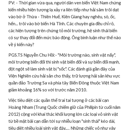
PV: - Thời gian vừa qua, người dân ven biển Việt Nam chứng 
kiến nhiều hiện tượng lạ xảy ra liên tiếp như hải sâm trôi dạt 
vào bờ ở Thừa - Thiên Huế, Kiên Giang hay nghêu, sò, ốc, 
hến... trôi vào bờ biển Hà Tĩnh. Các chuyên gia đều chỉ rõ, 
các hiện tượng trên chứng tỏ môi trường, hệ sinh thái biển 
có sự thay đổi đến mức báo động. Ông bình luận như thế nào 
về ý kiến này? 
PGS.TS Nguyễn Chu Hồi:- "Môi trường nào, sinh vật nấy", 
môi trường biến đổi thì sinh vật biến đổi và sự biến đổi mạnh, 
đột ngột sẽ làm sinh vật bị "sốc". Các đánh giá gần đây của 
Viện Nghiên cứu hải sản cho thấy, trữ lượng hải sản khu vực 
quần đảo Trường Sa và phía tây Biển Đông thuộc Việt Nam 
giảm khoảng 16% so với trước năm 2010.
Việc tiêu diệt các quần thể trai tai tượng ở các bãi cạn 
Hoàng Nham (Trung Quốc chiếm giữ của Philipin từ cuối năm 
2012) cộng với khai thác khối lượng lớn các loại vỏ sinh vật 
từ bề mặt bãi cạn dẫn tới sự nhiễu loạn "sinh thái" kéo dài, 
tiêu diệt nhiều loài sinh vật đáy,… Những chiếc vỏ như vậy 