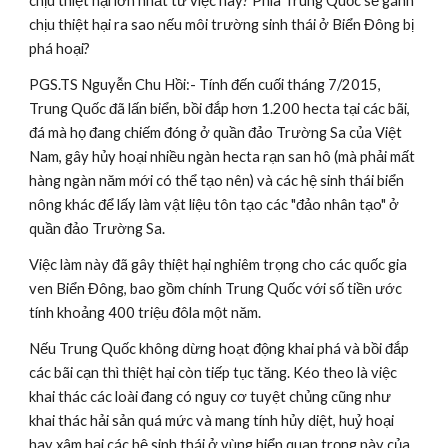
chịu thiệt hại lớn nhất từ việc này? Phía Trung Quốc sẽ gánh 
chịu thiệt hại ra sao nếu môi trường sinh thái ở Biển Đông bị 
phá hoại?
PGS.TS Nguyễn Chu Hồi:- Tính đến cuối tháng 7/2015, 
Trung Quốc đã lấn biển, bồi đắp hơn 1.200 hecta tại các bãi, 
đá mà họ đang chiếm đóng ở quần đảo Trường Sa của Việt 
Nam, gây hủy hoại nhiều ngàn hecta rạn san hô (mà phải mất 
hàng ngàn năm mới có thể tạo nên) và các hệ sinh thái biển 
nông khác để lấy làm vật liệu tôn tạo các "đảo nhân tạo" ở 
quần đảo Trường Sa.
Việc làm này đã gây thiệt hại nghiêm trọng cho các quốc gia 
ven Biển Đông, bao gồm chính Trung Quốc với số tiền ước 
tính khoảng 400 triệu đôla một năm.
Nếu Trung Quốc không dừng hoạt động khai phá và bồi đắp 
các bãi cạn thì thiệt hại còn tiếp tục tăng. Kéo theo là việc 
khai thác các loài đang có nguy cơ tuyệt chủng cũng như 
khai thác hải sản quá mức và mang tính hủy diệt, huỷ hoại 
hay xâm hại các hệ sinh thái ở vùng biển quan trọng này của 