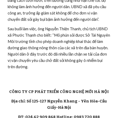
bằng cách tưới nước trên đường cũng như hạn chế tốc độ 
không làm ảnh hưởng đến người dân. UBND xã đã yêu cầu 
công an, trưởng ấp giám sát không để cho đơn vị vận 
chuyển đất sỏi gây bụi bặm ảnh hưởng đến người dân”.
Sau buổi làm việc, ông Nguyễn Thiện Thanh, chủ tịch UBND 
xã Phước Thạnh cho biết: “Mỏ phún sỏi được Sở Tài Nguyên 
Môi trường tỉnh cho phép doanh nghiệp khai thác để làm 
đường giao thông nông thôn của các xã trên địa bàn huyện. 
Người dân ở đây trước đó đã nhiều lần chặn xe tải của đơn 
vị vận chuyển yêu cầu chở đất sỏi không gây ô nhiễm bụi 
trên đường. 
CÔNG TY CP PHÁT TRIỂN CÔNG NGHỆ MỚI HÀ NỘI
Địa chỉ: Số 125-127 Nguyễn Khang - Yên Hòa-Cầu
Giấy-Hà Nội
ĐT: 024.62 909 868 Hotline: 0983 720 888