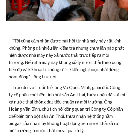
    “Tôi cũng cảm nhận được mùi hôi từ nhà máy này rất kinh 
khủng. Phòng đã nhiều lần kiểm tra nhưng chưa lần nào phát 
hiện được nhà máy này xả nước thải trực tiếp ra môi 
trường. Nếu nhà máy này không xử lý nước thải theo đúng 
tiến độ và kế hoạch, chúng tôi sẽ kiến nghị buộc phải dừng 
hoạt động” - ông Lực nói.
    Trao đổi với Tuổi Trẻ, ông Võ Quốc Minh, giám đốc Công 
ty cổ phần chế biến tinh bột sắn An Thái, thừa nhận đã sai khi 
xả nước thải không đạt tiêu chuẩn ra môi trường. Ông 
Hoàng Văn Bình, chủ tịch hội đồng quản trị Công ty Cổ phần 
chế biến tinh bột sắn An Thái, thừa nhận hệ thống hầm 
biogas của nhà máy không hoạt động nên nước thải xả ra 
môi trường là nước thải chưa qua xử lý. 