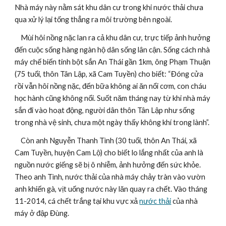
Nhà máy này nằm sát khu dân cư trong khi nước thải chưa 
qua xử lý lại tống thẳng ra môi trường bên ngoài.
    Mùi hôi nồng nặc lan ra cả khu dân cư, trực tiếp ảnh hưởng 
đến cuộc sống hàng ngàn hộ dân sống lân cận. Sống cách nhà 
máy chế biến tinh bột sắn An Thái gần 1km, ông Phạm Thuận 
(75 tuổi, thôn Tân Lập, xã Cam Tuyền) cho biết: “Đóng cửa 
rồi vẫn hôi nồng nặc, đến bữa không ai ăn nổi cơm, con cháu 
học hành cũng không nổi. Suốt năm tháng nay từ khi nhà máy 
sắn đi vào hoạt động, người dân thôn Tân Lập như sống 
trong nhà vệ sinh, chưa một ngày thấy không khí trong lành”.
    Còn anh Nguyễn Thanh Tình (30 tuổi, thôn An Thái, xã 
Cam Tuyền, huyện Cam Lộ) cho biết lo lắng nhất của anh là 
nguồn nước giếng sẽ bị ô nhiễm, ảnh hưởng đến sức khỏe. 
Theo anh Tình, nước thải của nhà máy chảy tràn vào vườn 
anh khiến gà, vịt uống nước này lăn quay ra chết. Vào tháng 
11-2014, cá chết trắng tại khu vực xả 
nước thải
 của nhà 
máy ở đập Đùng.