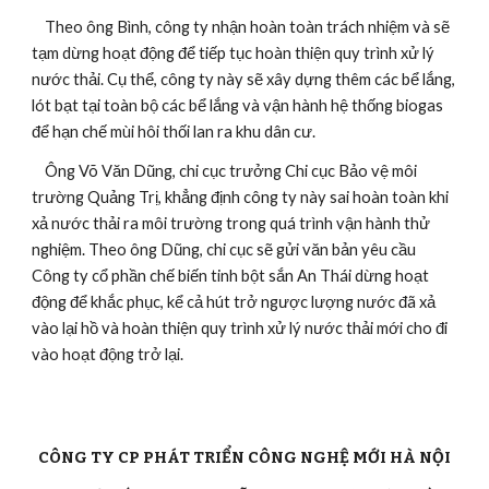
    Theo ông Bình, công ty nhận hoàn toàn trách nhiệm và sẽ 
tạm dừng hoạt động để tiếp tục hoàn thiện quy trình xử lý 
nước thải. Cụ thể, công ty này sẽ xây dựng thêm các bể lắng, 
lót bạt tại toàn bộ các bể lắng và vận hành hệ thống biogas 
để hạn chế mùi hôi thối lan ra khu dân cư.
    Ông Võ Văn Dũng, chi cục trưởng Chi cục Bảo vệ môi 
trường Quảng Trị, khẳng định công ty này sai hoàn toàn khi 
xả nước thải ra môi trường trong quá trình vận hành thử 
nghiệm. Theo ông Dũng, chi cục sẽ gửi văn bản yêu cầu 
Công ty cổ phần chế biến tinh bột sắn An Thái dừng hoạt 
động để khắc phục, kể cả hút trở ngược lượng nước đã xả 
vào lại hồ và hoàn thiện quy trình xử lý nước thải mới cho đi 
vào hoạt động trở lại.
CÔNG TY CP PHÁT TRIỂN CÔNG NGHỆ MỚI HÀ NỘI