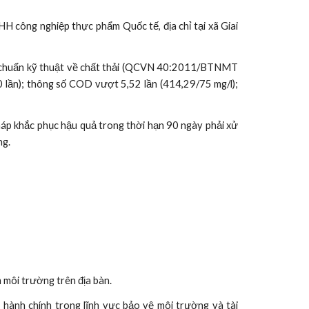
 công nghiệp thực phẩm Quốc tế, địa chỉ tại xã Giai
uy chuẩn kỹ thuật về chất thải (QCVN 40:2011/BTNMT
0 lần); thông số COD vượt 5,52 lần (414,29/75 mg/l);
háp khắc phục hậu quả trong thời hạn 90 ngày phải xử
ng.
 môi trường trên địa bàn.
nh chính trong lĩnh vực bảo vệ môi trường và tài