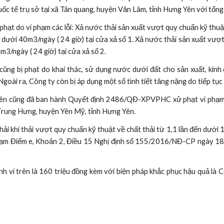
c tế trụ sở tại xã Tân quang, huyện Văn Lâm, tỉnh Hưng Yên với tổng 
hạt do vi phạm các lỗi: Xả nước thải sản xuất vượt quy chuẩn kỹ thuậ
dưới 40m3/ngày ( 24 giờ) tại cửa xả số 1. Xả nước thải sản xuất vượt
3/ngày ( 24 giờ) tại cửa xả số 2.
cũng bị phạt do khai thác, sử dụng nước dưới đất cho sản xuất, kinh
ài ra, Công ty còn bị áp dụng một số tình tiết tăng nặng do tiếp tục 
n cũng đã ban hành Quyết định 2486/QĐ-XPVPHC xử phạt vi phạm hà
 Trung Hưng, huyện Yên Mỹ, tỉnh Hưng Yên.
i khí thải vượt quy chuẩn kỹ thuật về chất thải từ 1,1 lần đến dưới 
phạm Điểm e, Khoản 2, Điều 15 Nghị định số 155/2016/NĐ-CP ngày 18
 vi trên là 160 triệu đồng kèm với biện pháp khắc phục hậu quả là C