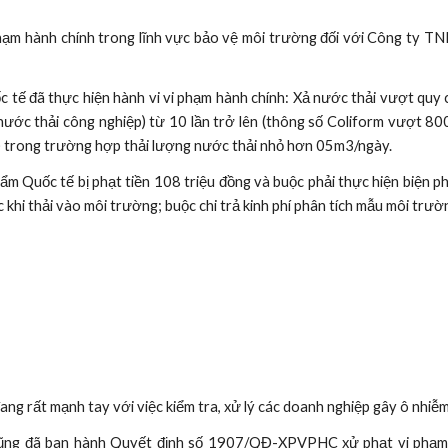
ạm hành chính trong lĩnh vực bảo vệ môi trường đối với Công ty TNHH
tế đã thực hiện hành vi vi phạm hành chính: Xả nước thải vượt q
 nước thải công nghiệp) từ 10 lần trở lên (thông số Coliform vượt 80
 trong trường hợp thải lượng nước thải nhỏ hơn 05m3/ngày.
m Quốc tế bị phạt tiền 108 triệu đồng và buộc phải thực hiện biện p
 khi thải vào môi trường; buộc chi trả kinh phí phân tích mẫu môi trườ
ng rất mạnh tay với việc kiểm tra, xử lý các doanh nghiệp gây ô nhiễm
ng đã ban hành Quyết định số 1907/QĐ-XPVPHC xử phạt vi phạm hà