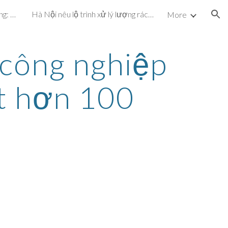
Dự án cấp nước hơn 72 tỷ đồng: Vừa vận hành, vừa khắc phục sự cố
Hà Nội nêu lộ trình xử lý lượng rác chôn ở bãi Nam Sơn
More
ion
công nghiệp 
t hơn 100 