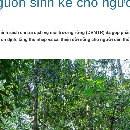
guồn sinh kế cho ngư
hính sách chi trả dịch vụ môi trường rừng (DVMTR) đã góp phần 
 ổn định, tăng thu nhập và cải thiện đời sống cho người dân th