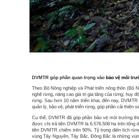
DVMTR góp phần quan trọng vào
bảo vệ môi tr
Theo Bộ Nông nghiệp và Phát triển nông thôn (Bộ N
nghề rừng, nâng cao giá trị gia tăng của rừng; huy độ
rừng. Sau hơn 10 năm triển khai, đến nay, DVMTR 
quản lý, bảo vệ, phát triển rừng, góp phần cải thiện
Cụ thể, DVMTR đã góp phần bảo vệ môi trường thô
được chi trả tiền DVMTR là 6.576.508 ha trên tổng 
tiền DVMTR chiếm trên 90%. Tỷ trọng diện tích r
vùng Tây Nguyên, Tây Bắc, Đông Bắc là những vùn