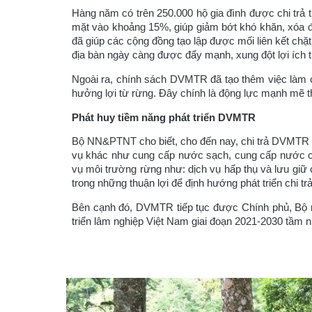
Hàng năm có trên 250.000 hộ gia đình được chi trả t
mặt vào khoảng 15%, giúp giảm bớt khó khăn, xóa đói
đã giúp các cộng đồng tạo lập được mối liên kết chặ
địa bàn ngày càng được đẩy mạnh, xung đột lợi ích t
Ngoài ra, chính sách DVMTR đã tạo thêm việc làm c
hưởng lợi từ rừng. Đây chính là động lực mạnh mẽ th
Phát huy tiềm năng phát triển DVMTR
Bộ NN&PTNT cho biết, cho đến nay, chi trả DVMTR ch
vụ khác như cung cấp nước sạch, cung cấp nước công
vụ môi trường rừng như: dịch vụ hấp thụ và lưu giữ 
trong những thuận lợi để định hướng phát triển chi tr
Bên cạnh đó, DVMTR tiếp tục được Chính phủ, Bộ ng
triển lâm nghiệp Việt Nam giai đoạn 2021-2030 tầm 