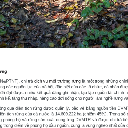
ường
N&PTNT), chi trả
dịch vụ môi trường rừng
là một trong những chín
ng các nguồn lực của xã hội, đặc biệt của các tổ chức, cá nhân đươ
đã đạt được nhiều kết quả đáng ghi nhận, tạo lập nguồn tài chính 
 sinh kế, tăng thu nhập, nâng cao đời sống cho người làm nghề rừng v
ng qua diện tích rừng được quản lý, bảo vệ bằng nguồn tiền D
diện tích rừng của cả nước là 14.609.222 ha (chiếm 45%). Trong số
ừng phòng hộ và rừng sản xuất cung ứng DVMTR và được chi trả 
g trọng điểm về phòng hộ đầu nguồn, cũng là vùng nghèo nhất của