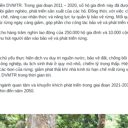
iền DVMTR. Trong giai đoạn 2011 – 2020, số hộ gia đình này đã được
 giảm nghèo, phát triển sản xuất của các hộ. Đồng thời, với việc c
t chẽ, nâng cao nhận thức và năng lực tự quản lý bảo vệ rừng. Mối q
ừ rừng ngày càng giảm, góp phần cho công tác bảo vệ và phát triển 
ho hàng trăm nghìn lao động của 250.000 hộ gia đình và 10.000 cộ
u hút người dân vào bảo vệ và phát triển rừng.
ủ yếu thực hiện dịch vụ duy trì nguồn nước, bảo vệ đất, chống bồi l
 nghiệp, du lịch sinh thái ở quy mô nhỏ, chiếm tỷ trọng thấp. Hiện 
các-bon của rừng; giảm phát thải khí nhà kính từ hạn chế mất rừng 
ả DVMTR trong thời gian tới.
ành quan tâm và khuyến khích phát triển trong giai đoạn 2021-203
nhìn đến năm 2050.