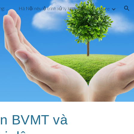
Dự án cấp nước hơn 72 tỷ đồng: Vừa vận hành, vừa khắc phục sự cố
Hà Nội nêu lộ trình xử lý lượng rác chôn ở bãi Nam Sơn
More
ion
ần BVMT và 