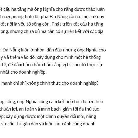
kết cấu hạ tầng mà ông Nghĩa cho rằng được thảo luận 
ch cực, mang tính đột phá. Đà Nẵng cần có một tư duy 
ết nối là yếu tố sống còn. Phát triển kết cấu hạ tầng 
rọng, nhưng chưa đủ mà cần có sự liên kết với các địa 
nh Đà Nẵng luôn ở nhóm dẫn đầu nhưng ông Nghĩa cho 
 này và thêm vào đó, xây dựng cho mình một hệ thống 
 tế, để đảm bảo chắc chắn rằng vị trí cao đó thực sự 
 nhất cho doanh nghiệp.
m mạnh chi phí không chính thức cho doanh nghiệp”, 
ng sống, ông Nghĩa cũng cam kết tiếp tục đặt ưu tiên 
uận lợi, an toàn và minh bạch, giảm tối đa thủ tục 
ệp; xây dựng được một chính quyền đổi mới, năng 
c sự cầu thị, gần dân và luôn sát cánh cùng doanh 