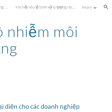
Dự án cấp nước hơn 72 tỷ đồng: Vừa vận hành, vừa khắc phục sự cố
Hà Nội nêu lộ trình xử lý lượng rác chôn ở bãi Nam Sơn
More
ion
ô nhiễm môi 
ẵng
diện cho các doanh nghiệp 