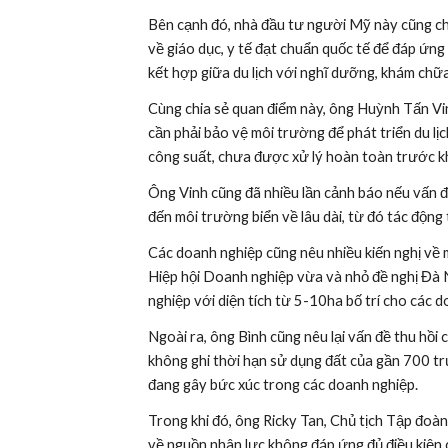
Bên cạnh đó, nhà đầu tư người Mỹ này cũng cho
về giáo dục, y tế đạt chuẩn quốc tế để đáp ứng
kết hợp giữa du lịch với nghĩ dưỡng, khám chữ
Cùng chia sẻ quan điểm này, ông Huỳnh Tấn Vin
cần phải bảo vệ môi trường để phát triển du lịc
công suất, chưa được xử lý hoàn toàn trước khi 
Ông Vinh cũng đã nhiều lần cảnh báo nếu vấn đề
đến môi trường biển về lâu dài, từ đó tác động t
Các doanh nghiệp cũng nêu nhiều kiến nghị về 
Hiệp hội Doanh nghiệp vừa và nhỏ đề nghị Đà 
nghiệp với diện tích từ 5-10ha bố trí cho các 
Ngoài ra, ông Bình cũng nêu lại vấn đề thu hồi
không ghi thời hạn sử dụng đất của gần 700 tr
đang gây bức xúc trong các doanh nghiệp.
Trong khi đó, ông Ricky Tan, Chủ tịch Tập đoàn
về nguồn nhân lực không đáp ứng đủ điều kiện 