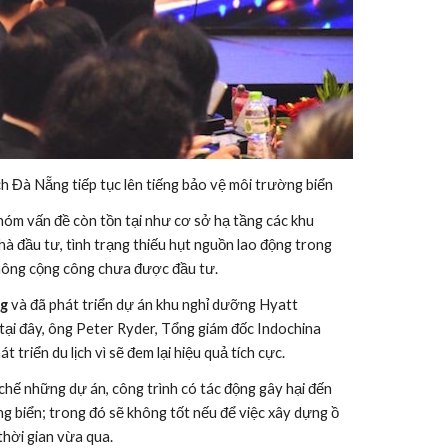
h Đà Nẵng tiếp tục lên tiếng bảo vệ môi trường biển
hóm vấn đề còn tồn tại như cơ sở hạ tầng các khu 
 đầu tư, tình trạng thiếu hụt nguồn lao động trong 
thông cộng công chưa được đầu tư.
g
 và đã phát triển dự án khu nghỉ dưỡng Hyatt 
tại đây, ông Peter Ryder, Tổng giám đốc Indochina 
 triển du lịch vì sẽ đem lại hiệu quả tích cực.
hế những dự án, công trình có tác động gây hại đến 
ng biển; trong đó sẽ không tốt nếu để việc xây dựng ồ 
thời gian vừa qua.