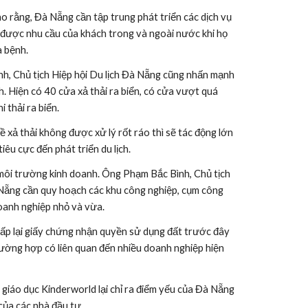
 rằng, Đà Nẵng cần tập trung phát triển các dịch vụ 
 được nhu cầu của khách trong và ngoài nước khi họ 
a bệnh.
h, Chủ tịch Hiệp hội Du lịch Đà Nẵng cũng nhấn mạnh 
h. Hiện có 40 cửa xả thải ra biển, có cửa vượt quá 
thải ra biển. 
 xả thải không được xử lý rốt ráo thì sẽ tác động lớn 
iêu cực đến phát triển du lịch.
môi trường kinh doanh. Ông Phạm Bắc Bình, Chủ tịch 
Nẵng cần quy hoạch các khu công nghiệp, cụm công 
doanh nghiệp nhỏ và vừa.
 cấp lại giấy chứng nhận quyền sử dụng đất trước đây 
ường hợp có liên quan đến nhiều doanh nghiệp hiện 
 giáo dục Kinderworld lại chỉ ra điểm yếu của Đà Nẵng 
của các nhà đầu tư. 