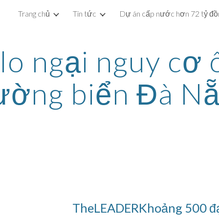
Trang chủ
Tin tức
ip to main content
Skip to navigat
lo ngại nguy cơ 
ường biển Đà N
TheLEADERKhoảng 500 đại 