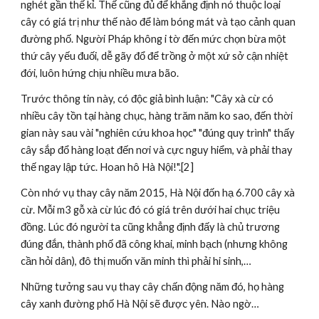
nghét gần thế kỉ. Thế cũng đủ để khẳng định nó thuộc loại 
cây có giá trị như thế nào để làm bóng mát và tạo cảnh quan 
đường phố. Người Pháp không i tờ đến mức chọn bừa một 
thứ cây yếu đuối, dễ gãy đổ để trồng ở một xứ sở cận nhiệt 
đới, luôn hứng chịu nhiều mưa bão.
Trước thông tin này, có độc giả bình luận: "Cây xà cừ có 
nhiều cây tồn tại hàng chục, hàng trăm năm ko sao, đến thời 
gian này sau vài "nghiên cứu khoa học" "đúng quy trình" thấy 
cây sắp đổ hàng loạt đến nơi và cực nguy hiểm, và phải thay 
thế ngay lập tức. Hoan hô Hà Nội!".[2]
Còn nhớ vụ thay cây năm 2015, Hà Nội đốn hạ 6.700 cây xà 
cừ. Mỗi m3 gỗ xà cừ lúc đó có giá trên dưới hai chục triệu 
đồng. Lúc đó người ta cũng khẳng định đấy là chủ trương 
đúng đắn, thành phố đã công khai, minh bạch (nhưng không 
cần hỏi dân), đô thị muốn văn minh thì phải hi sinh,…
Những tưởng sau vụ thay cây chấn động năm đó, họ hàng 
cây xanh đường phố Hà Nội sẽ được yên. Nào ngờ…