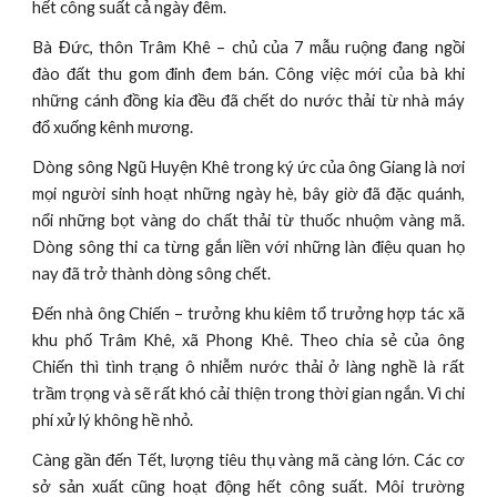
hết công suất cả ngày đêm.
Bà Đức, thôn Trâm Khê – chủ của 7 mẫu ruộng đang ngồi
đào đất thu gom đinh đem bán. Công việc mới của bà khi
những cánh đồng kia đều đã chết do nước thải từ nhà máy
đổ xuống kênh mương.
Dòng sông Ngũ Huyện Khê trong ký ức của ông Giang là nơi
mọi người sinh hoạt những ngày hè, bây giờ đã đặc quánh,
nổi những bọt vàng do chất thải từ thuốc nhuộm vàng mã.
Dòng sông thi ca từng gắn liền với những làn điệu quan họ
nay đã trở thành dòng sông chết.
Đến nhà ông Chiến – trưởng khu kiêm tổ trưởng hợp tác xã
khu phố Trâm Khê, xã Phong Khê. Theo chia sẻ của ông
Chiến thì tình trạng ô nhiễm nước thải ở làng nghề là rất
trầm trọng và sẽ rất khó cải thiện trong thời gian ngắn. Vì chi
phí xử lý không hề nhỏ.
Càng gần đến Tết, lượng tiêu thụ vàng mã càng lớn. Các cơ
sở sản xuất cũng hoạt động hết công suất. Môi trường