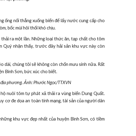
ờng ống nối thẳng xuống biển để lấy nước cung cấp cho
m, bốc mùi hôi thối khó chịu.
 thải ra một lần. Những loại thức ăn, tạp chất cho tôm
n Quý nhận thấy, trước đây hải sản khu vực này còn
éo dài, chúng tôi sẽ không còn chốn mưu sinh nữa. Rất
n Bình Sơn, bức xúc cho biết.
ân địa phương. Ảnh: Phước Ngọc/TTXVN
hộ nuôi tôm tự phát xả thải ra vùng biển Dung Quất.
guy cơ đe dọa an toàn tính mạng, tài sản của người dân
g những khu vực đẹp nhất của huyện Bình Sơn, có tiềm