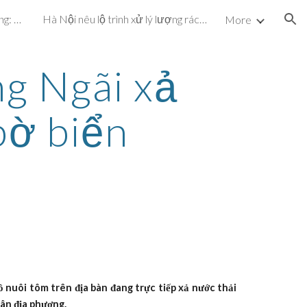
Dự án cấp nước hơn 72 tỷ đồng: Vừa vận hành, vừa khắc phục sự cố
Hà Nội nêu lộ trình xử lý lượng rác chôn ở bãi Nam Sơn
More
ion
g Ngãi xả 
bờ biển
 nuôi tôm trên địa bàn đang trực tiếp xả nước thải
dân địa phương.