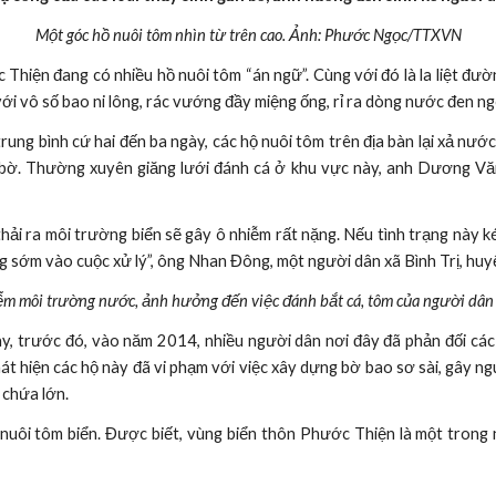
Một góc hồ nuôi tôm nhìn từ trên cao. Ảnh: Phước Ngọc/TTXVN
 Thiện đang có nhiều hồ nuôi tôm “án ngữ”. Cùng với đó là la liệt đư
ới vô số bao ni lông, rác vướng đầy miệng ống, rỉ ra dòng nước đen ngò
ng bình cứ hai đến ba ngày, các hộ nuôi tôm trên địa bàn lại xả nước
bờ. Thường xuyên giăng lưới đánh cá ở khu vực này, anh Dương Vă
ải ra môi trường biển sẽ gây ô nhiễm rất nặng. Nếu tình trạng này k
sớm vào cuộc xử lý”, ông Nhan Đông, một người dân xã Bình Trị, huyệ
hiễm môi trường nước, ảnh hưởng đến việc đánh bắt cá, tôm của người d
y, trước đó, vào năm 2014, nhiều người dân nơi đây đã phản đối các 
phát hiện các hộ này đã vi phạm với việc xây dựng bờ bao sơ sài, gây n
 chứa lớn.
c nuôi tôm biển. Được biết, vùng biển thôn Phước Thiện là một tron