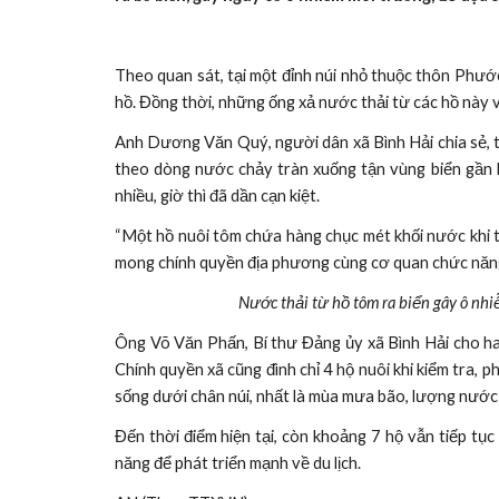
Theo quan sát, tại một đỉnh núi nhỏ thuộc thôn Phước
hồ. Đồng thời, những ống xả nước thải từ các hồ này v
Anh Dương Văn Quý, người dân xã Bình Hải chia sẻ, tru
theo dòng nước chảy tràn xuống tận vùng biển gần 
nhiều, giờ thì đã dần cạn kiệt.
“Một hồ nuôi tôm chứa hàng chục mét khối nước khi th
mong chính quyền địa phương cùng cơ quan chức năng 
Nước thải từ hồ tôm ra biển gây ô n
Ông Võ Văn Phấn, Bí thư Đảng ủy xã Bình Hải cho ha
Chính quyền xã cũng đình chỉ 4 hộ nuôi khi kiểm tra, 
sống dưới chân núi, nhất là mùa mưa bão, lượng nước
Đến thời điểm hiện tại, còn khoảng 7 hộ vẫn tiếp tụ
năng để phát triển mạnh về du lịch.