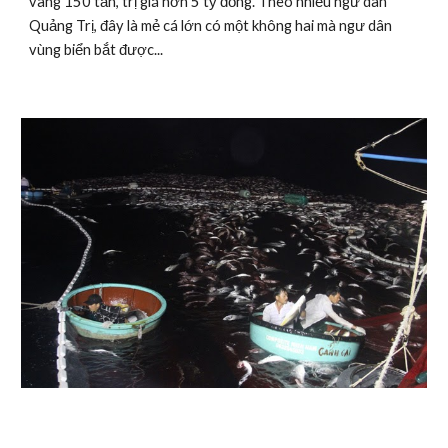
vàng 150 tấn, trị giá hơn 5 tỷ đồng. Theo nhiều ngư dân 
Quảng Trị, đây là mẻ cá lớn có một không hai mà ngư dân 
vùng biển bắt được...