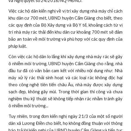
và Nghị quyết số 24/2018/NQ-HĐND.
Việc các hộ dân kiến nghị về vị trí xây dựng nhà máy chỉ cách
khu dân cư 700 mét, UBND huyện Cẩm Giàng cho biết, theo
các quy định của Bộ Xây dựng và Bộ Y tế, khoảng cách từ vị
trí nhà máy rác thải đến khu dân cư khoảng 700 mét sẽ đảm
bảo an toàn về môi trường và phù hợp với các quy định của
pháp luật.
Còn việc các hộ dân lo lắng khi xây dựng nhà máy rác sẽ gây
ô nhiễm môi trường, UBND huyện Cẩm Giàng cho rằng, nhà
đầu tư đã có văn bản cam kết với nhiều nội dung như: Nhà
máy xử lý rác thải sinh hoạt và các loại rác không độc hại
theo công nghệ tiên tiến châu Âu, nhà máy được xây dựng
sạch đẹp, không gây mùi. Trong thời gian thi công và chưa
nghiệm thu kỹ thuật sẽ không tiếp nhận rác nhằm tránh gây
ô nhiễm môi trường...
Tuy nhiên, trong đơn kiến nghị ngày 21/3 của một số người
dân xã Lương Điền cho biết, họ không đồng thuận với thông
báo trả lời kiến nghị của UBND huyện Cẩm Giàng và tiếp tục