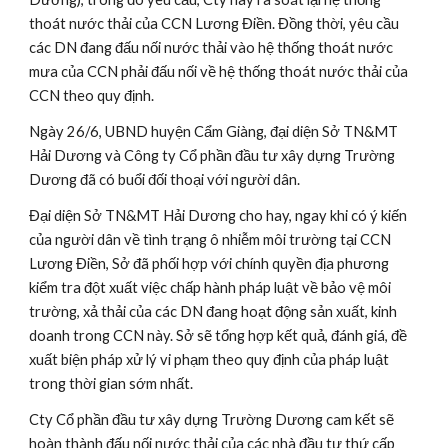
thoát nước thải của CCN Lương Điền. Đồng thời, yêu cầu 
các DN đang đấu nối nước thải vào hệ thống thoát nước 
mưa của CCN phải đấu nối về hệ thống thoát nước thải của 
CCN theo quy định.
Ngày 26/6, UBND huyện Cẩm Giàng, đại diện Sở TN&MT 
Hải Dương và Công ty Cổ phần đầu tư xây dựng Trường 
Dương đã có buổi đối thoại với người dân.
Đại diện Sở TN&MT Hải Dương cho hay, ngay khi có ý kiến 
của người dân về tình trạng ô nhiễm môi trường tại CCN 
Lương Điền, Sở đã phối hợp với chính quyền địa phương 
kiểm tra đột xuất việc chấp hành pháp luật về bảo vệ môi 
trường, xả thải của các DN đang hoạt động sản xuất, kinh 
doanh trong CCN này. Sở sẽ tổng hợp kết quả, đánh giá, đề 
xuất biện pháp xử lý vi phạm theo quy định của pháp luật 
trong thời gian sớm nhất.
Cty Cổ phần đầu tư xây dựng Trường Dương cam kết sẽ 
hoàn thành đấu nối nước thải của các nhà đầu tư thứ cấp 