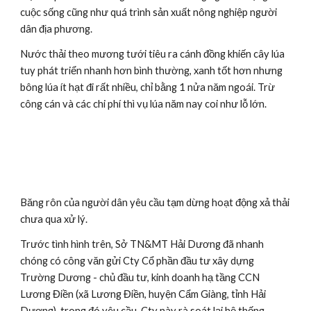
cuộc sống cũng như quá trình sản xuất nông nghiệp người 
dân địa phương.
Nước thải theo mương tưới tiêu ra cánh đồng khiến cây lúa 
tuy phát triển nhanh hơn bình thường, xanh tốt hơn nhưng 
bông lúa ít hạt đi rất nhiều, chỉ bằng 1 nửa năm ngoái. Trừ 
công cán và các chi phí thì vụ lúa năm nay coi như lỗ lớn.
Băng rôn của người dân yêu cầu tạm dừng hoạt động xả thải 
chưa qua xử lý.
Trước tình hình trên, Sở TN&MT Hải Dương đã nhanh 
chóng có công văn gửi Cty Cổ phần đầu tư xây dựng 
Trường Dương - chủ đầu tư, kinh doanh hạ tầng CCN 
Lương Điền (xã Lương Điền, huyện Cẩm Giàng, tỉnh Hải 
Dương), trong đó yêu cầu, Cty này rà soát lại hệ thống 