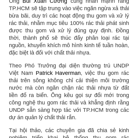
Ông
Bùi Xuân Cường
cũng nhấn mạnh rằng
TP.HCM sẽ tập trung vào việc ngăn ngừa xả thải
bừa bãi, duy trì các hoạt động thu gom và xử lý
rác thải, nhằm mục tiêu 100% rác thải phát sinh
được thu gom và xử lý đúng quy định. Đồng
thời, thành phố sẽ thúc đẩy phân loại rác tại
nguồn, khuyến khích mô hình kinh tế tuần hoàn,
đặc biệt là đối với chất thải nhựa.
Theo Phó Trưởng đại diện thường trú UNDP
Việt Nam
Patrick Haverman
, việc thu gom rác
thải trên sông không chỉ cải thiện môi trường
nước mà còn ngăn chặn rác thải nhựa từ đất
liền đổ ra biển. Ông kêu gọi sự đổi mới trong
công nghệ thu gom rác thải và khẳng định rằng
UNDP sẵn sàng hợp tác với TP.HCM trong các
dự án quản lý chất thải rắn.
Tại hội thảo, các chuyên gia đã chia sẻ kinh
nghiệm triển khai hệ thống thu gom rác