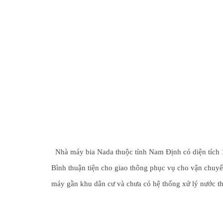
  Nhà máy bia Nada thuộc tỉnh Nam Định có diện tích 18879 m2 cho thấy quy mô sản xuất lớn và có một vị trí địa lý thuận lợi nằm trên trục đường chính nối với Hà nội và Thái 
Bình thuận tiện cho giao thông phục vụ cho vận chuyển 
máy gần khu dân cư và chưa có hệ thống xử lý nước thả