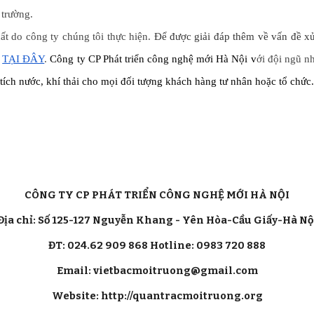
 trường.
ất do công ty chúng tôi thực hiện.
Để được giải đáp thêm về vấn đề xử
TẠI ĐÂY
.
Công ty CP Phát triển công nghệ mới Hà Nội v
ới đội ngũ n
tích nước, khí thải cho mọi đối tượng khách hàng tư nhân hoặc tổ chức.
CÔNG TY CP PHÁT TRIỂN CÔNG NGHỆ MỚI HÀ NỘI
Địa chỉ: Số 125-127 Nguyễn Khang - Yên Hòa-Cầu Giấy-Hà Nộ
ĐT: 024.62 909 868 Hotline: 0983 720 888
Email: vietbacmoitruong@gmail.com
Website: http://quantracmoitruong.org