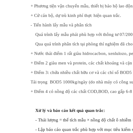
+ Phương tiện vận chuyển mẫu, thiết bị bảo hộ lao độ
+ Cử cán bộ, dự trù kinh phí thực hiện quan trắc.
- Tiến hành lấy mẫu và phân tích
    Quá trình lấy mẫu phải phù hợp với thông tư 0
    Qua quá trình phân tích tại phòng thí nghiệm đã c
+ Nước thải điểm 1 rất giàu hidrocacbon, xenlulozo, pe
+ Điểm 2 giàu men và protein, các chất khoáng và cặn 
+ Điểm 3: chứa nhiều chất hữu cơ và các chỉ số BOD
Tải trọng  BOD5 1000kg/ngày (do nhà máy có công suất
+ Điểm 4 có nồng độ các chất COD,BOD, cao gấp 6-8 
Xử lý và báo cáo kết quả quan trắc:
    - Thải lượng = thể tích mẫu × nồng độ chất ô nhiễm
    - Lập báo cáo quan trắc phù hợp với mục tiêu kiể