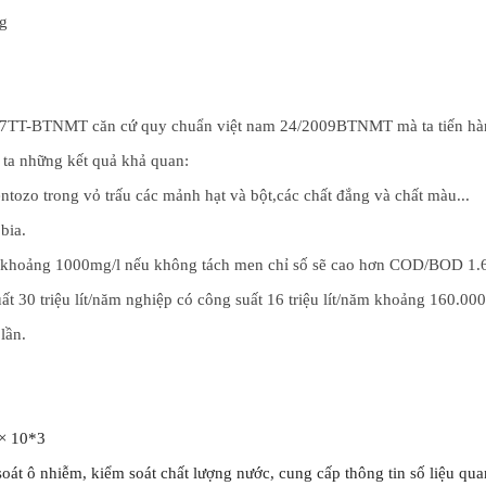
ng
7/2007TT-BTNMT căn cứ quy chuẩn việt nam 24/2009BTNMT mà ta tiến hà
ho ta những kết quả khả quan:
ntozo trong vỏ trấu các mảnh hạt và bột,các chất đắng và chất màu...
bia.
5 khoảng 1000mg/l nếu không tách men chỉ số sẽ cao hơn COD/BOD 1.6
 30 triệu lít/năm nghiệp có công suất 16 triệu lít/năm khoảng 160.00
lần.
 × 10*3
m soát ô nhiễm, kiểm soát chất lượng nước, cung cấp thông tin số liệu qu