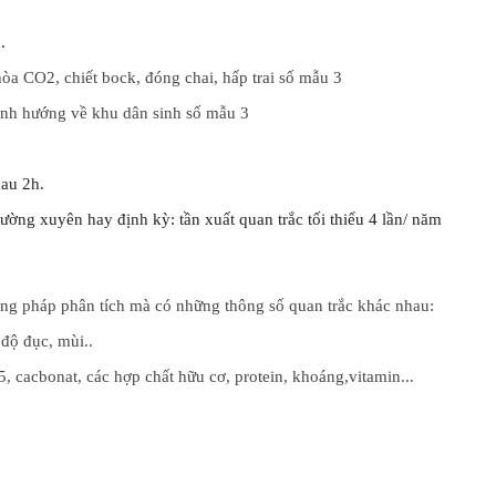
.
hòa CO2, chiết bock, đóng chai, hấp trai số mẫu 3
rãnh hướng về khu dân sinh số mẫu 3
hau 2h.
ường xuyên hay định kỳ: tần xuất quan trắc tối thiểu 4 lần/ năm
ơng pháp phân tích mà có những thông số quan trắc khác nhau:
 độ đục, mùi..
 cacbonat, các hợp chất hữu cơ, protein, khoáng,vitamin...