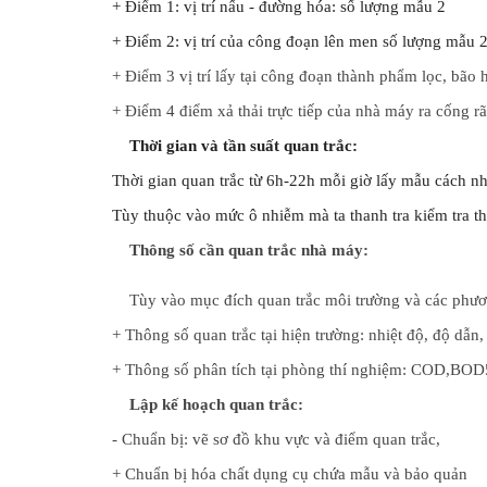
+ Điểm 1: vị trí nấu - đường hóa: số lượng mẫu 2
+ Điểm 2: vị trí của công đoạn lên men số lượng mẫu 2
+ Điểm 3 vị trí lấy tại công đoạn thành phẩm lọc, bão 
+ Điểm 4 điểm xả thải trực tiếp của nhà máy ra cống 
    Thời gian và tần suất quan trắc:
Thời gian quan trắc từ 6h-22h mỗi giờ lấy mẫu cách n
Tùy thuộc vào mức ô nhiễm mà ta thanh tra kiểm tra th
    Thông số cần quan trắc nhà máy:
    Tùy vào mục đích
quan trắc môi trường và các phư
+ Thông số quan trắc tại hiện trường: nhiệt độ, độ dẫn,
+ Thông số phân tích tại phòng thí nghiệm: COD,BOD5,
    Lập kế hoạch quan trắc:
- Chuẩn bị: vẽ sơ đồ khu vực và điểm quan trắc,
+ Chuẩn bị hóa chất dụng cụ chứa mẫu và bảo quản