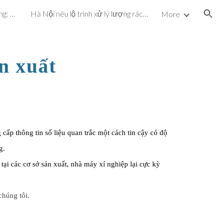
Dự án cấp nước hơn 72 tỷ đồng: Vừa vận hành, vừa khắc phục sự cố
Hà Nội nêu lộ trình xử lý lượng rác chôn ở bãi Nam Sơn
More
ion
n xuất
cấp thông tin số liệu quan trắc một cách tin cậy có độ 
g. 
ại các cơ sở sản xuất, nhà máy xí nghiệp lại cực kỳ 
chúng tôi.