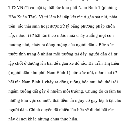
TTXVN đã có mặt tại bãi rác khu phố Nam Bình 1 (phường 
Hòa Xuân Tây). Vị trí làm bãi tập kết rác ở gần sát núi, phía 
trên, rác thải sinh hoạt được xử lý bằng phương pháp chôn 
lấp, nước rỉ từ bãi rác theo nước mưa chảy xuống một con 
mương nhỏ, chảy ra đồng ruộng của người dân…Bức xúc 
trước tình trạng ô nhiễm môi trường tại đây, người dân đã tự 
lập chốt ở đường lên bãi để ngăn xe đổ rác. Bà Trần Thị Liên 
( người dân khu phố Nam Bình 1) bức xúc nói, nước thải từ 
bãi rác Nam Bình 1 chảy ra đồng ruộng bốc mùi hôi thối rồi 
ngấm xuống đất gây ô nhiễm môi trường. Chúng tôi đi làm tại 
những khu vực có nước thải tiềm ẩn nguy cơ gây bệnh tật cho 
người dân. Chính quyền đã nhiều lần hứa sẽ di dời bãi rác 
này đi nơi khác nhưng chưa thực hiện.