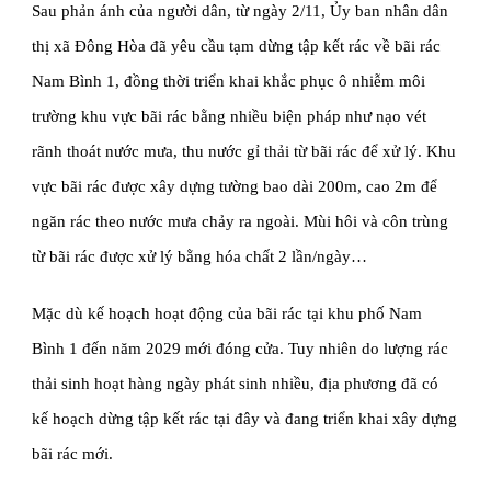
Sau phản ánh của người dân, từ ngày 2/11, Ủy ban nhân dân 
thị xã Đông Hòa đã yêu cầu tạm dừng tập kết rác về bãi rác 
Nam Bình 1, đồng thời triển khai khắc phục ô nhiễm môi 
trường khu vực bãi rác bằng nhiều biện pháp như nạo vét 
rãnh thoát nước mưa, thu nước gỉ thải từ bãi rác để xử lý. Khu 
vực bãi rác được xây dựng tường bao dài 200m, cao 2m để 
ngăn rác theo nước mưa chảy ra ngoài. Mùi hôi và côn trùng 
từ bãi rác được xử lý bằng hóa chất 2 lần/ngày…
Mặc dù kế hoạch hoạt động của bãi rác tại khu phố Nam 
Bình 1 đến năm 2029 mới đóng cửa. Tuy nhiên do lượng rác 
thải sinh hoạt hàng ngày phát sinh nhiều, địa phương đã có 
kế hoạch dừng tập kết rác tại đây và đang triển khai xây dựng 
bãi rác mới.