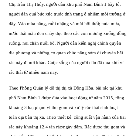
Chị Trần Thị Thúy, người dân khu phố Nam Bình 1 bày tỏ, 
người dân quá bức xúc trước tình trạng ô nhiễm môi trường ở 
đây. Vào mùa nắng, ruồi nhặng và mùi hôi thối; mùa mưa, 
nước thải màu đen chảy dọc theo các con mương xuống đồng 
ruộng, nơi chăn nuôi bò. Người dân kiến nghị chính quyền 
địa phương và những cơ quan chức năng sớm di chuyển bãi 
rác này đi nơi khác. Cuộc sống của người dân đã quá khổ vì 
rác thải từ nhiều năm nay.
Theo Phòng Quản lý đô thị thị xã Đông Hòa, bãi rác tại khu 
phố Nam Bình 1 được đưa vào hoạt động từ năm 2015, rộng 
khoảng 3 ha; phạm vi thu gom và xử lý rác thải sinh hoạt 
toàn địa bàn thị xã. Theo thiết kế, công suất vận hành của bãi 
rác này khoảng 12,4 tấn rác/ngày đêm. Rác được thu gom và 