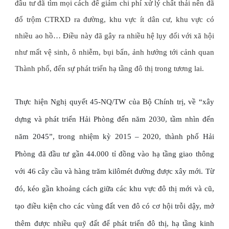
đầu tư đã tìm mọi cách để giảm chi phí xử lý chất thải nên đã
đổ trộm CTRXD ra đường, khu vực ít dân cư, khu vực có
nhiều ao hồ… Điều này đã gây ra nhiều hệ lụy đối với xã hội
như mất vệ sinh, ô nhiễm, bụi bẩn, ảnh hưởng tới cảnh quan
Thành phố, đến sự phát triển hạ tầng đô thị trong tương lai.
Thực hiện Nghị quyết 45-NQ/TW của Bộ Chính trị, về “xây
dựng và phát triển Hải Phòng đến năm 2030, tầm nhìn đến
năm 2045”, trong nhiệm kỳ 2015 – 2020, thành phố Hải
Phòng đã đầu tư gần 44.000 tỉ đồng vào hạ tầng giao thông
với 46 cây cầu và hàng trăm kilômét đường được xây mới. Từ
đó, kéo gần khoảng cách giữa các khu vực đô thị mới và cũ,
tạo điều kiện cho các vùng đất ven đô có cơ hội trỗi dậy, mở
thêm được nhiều quỹ đất để phát triển đô thị, hạ tầng kinh