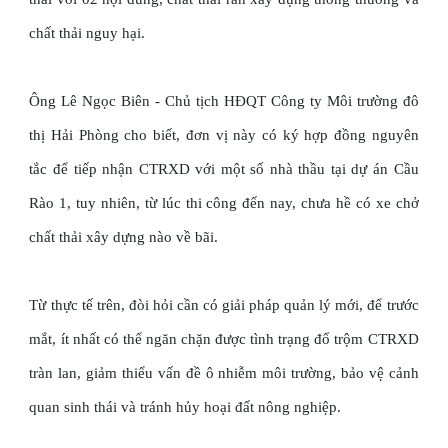
chất thải nguy hại.
Ông Lê Ngọc Biên - Chủ tịch HĐQT Công ty Môi trường đô
thị Hải Phòng cho biết, đơn vị này có ký hợp đồng nguyên
tắc để tiếp nhận CTRXD với một số nhà thầu tại dự án Cầu
Rào 1, tuy nhiên, từ lúc thi công đến nay, chưa hề có xe chở
chất thải xây dựng nào về bãi.
Từ thực tế trên, đòi hỏi cần có giải pháp quản lý mới, để trước
mắt, ít nhất có thể ngăn chặn được tình trạng đổ trộm CTRXD
tràn lan, giảm thiểu vấn đề ô nhiễm môi trường, bảo vệ cảnh
quan sinh thái và tránh hủy hoại đất nông nghiệp.