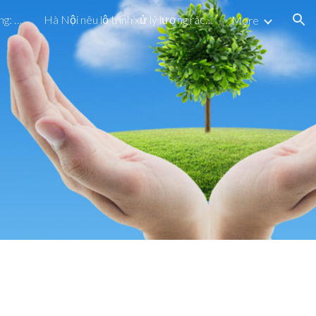
Dự án cấp nước hơn 72 tỷ đồng: Vừa vận hành, vừa khắc phục sự cố
Hà Nội nêu lộ trình xử lý lượng rác chôn ở bãi Nam Sơn
More
ion