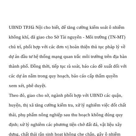
UBND TP.Hà Nội cho biết, để tăng cường kiểm soát ô nhiễm 
không khí, đã giao cho Sở Tài nguyên - Môi trường (TN-MT) 
chủ trì, phối hợp với các đơn vị hoàn thiện thủ tục pháp lý về 
dự án đầu tư hệ thống mạng quan trắc môi trường trên địa bàn 
thành phố. Đồng thời, tiếp tục rà soát, báo cáo đề xuất đối với 
các dự án nằm trong quy hoạch, báo cáo cấp thẩm quyền 
xem xét, phê duyệt.
Theo đó, giao cho sở, ngành phối hợp với UBND các quận, 
huyện, thị xã tăng cường kiểm tra, xử lý nghiêm việc đốt chất 
thải, phụ phẩm nông nghiệp sau thu hoạch không đúng quy 
định; xử lý nghiêm các phương tiện chở đất đá, vật liệu xây 
dựng, chất thải rắn sinh hoạt không che chắn, gây ô nhiễm 