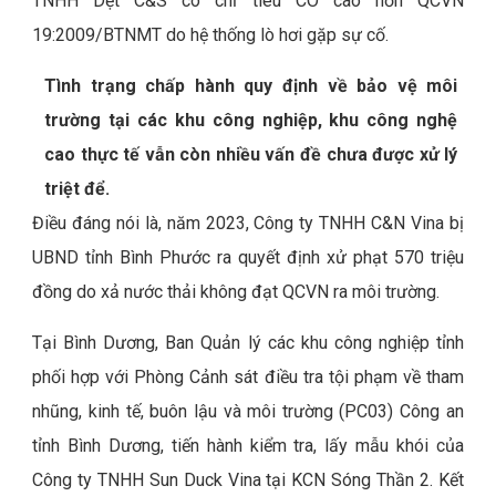
TNHH Dệt C&S có chỉ tiêu CO cao hơn QCVN
19:2009/BTNMT do hệ thống lò hơi gặp sự cố.
Tình trạng chấp hành quy định về bảo vệ môi
trường tại các khu công nghiệp, khu công nghệ
cao thực tế vẫn còn nhiều vấn đề chưa được xử lý
triệt để.
Điều đáng nói là, năm 2023, Công ty TNHH C&N Vina bị
UBND tỉnh Bình Phước ra quyết định xử phạt 570 triệu
đồng do xả nước thải không đạt QCVN ra môi trường.
Tại Bình Dương, Ban Quản lý các khu công nghiệp tỉnh
phối hợp với Phòng Cảnh sát điều tra tội phạm về tham
nhũng, kinh tế, buôn lậu và môi trường (PC03) Công an
tỉnh Bình Dương, tiến hành kiểm tra, lấy mẫu khói của
Công ty TNHH Sun Duck Vina tại KCN Sóng Thần 2. Kết