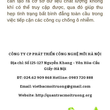
cần tạo ra cơ sở dữ liệu chất lượng không
khí có thể truy cập được, qua đó giúp thu
hẹp tình trạng bất bình đẳng toàn cầu trong
việc tiếp cận các công cụ chống ô nhiễm.
CÔNG TY CP PHÁT TRIỂN CÔNG NGHỆ MỚI HÀ NỘI
Địa chỉ: Số 125-127 Nguyễn Khang - Yên Hòa-Cầu
Giấy-Hà Nội
ĐT: 024.62 909 868 Hotline: 0983 720 888
Email: vietbacmoitruong@gmail.com
Website: http://quantracmoitruong.org